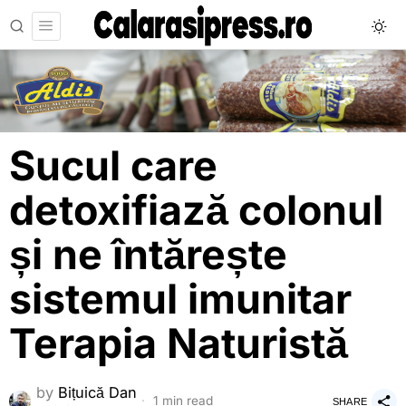
Sucul care
detoxifiază colonul
și ne întărește
sistemul imunitar
Terapia Naturistă
by
Bițuică Dan
1 min read
SHARE