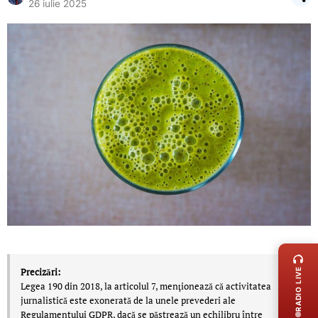
26 iulie 2025
LIVE 
Precizări:
RADIO LIVE
Legea 190 din 2018, la articolul 7, menţionează că activitatea
jurnalistică este exonerată de la unele prevederi ale
Regulamentului GDPR, dacă se păstrează un echilibru între