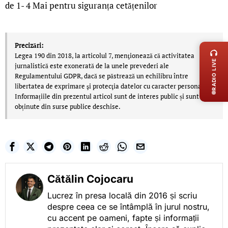
de 1- 4 Mai pentru siguranța cetățenilor
LIVE 
Precizări:
Legea 190 din 2018, la articolul 7, menţionează că activitatea
RADIO LIVE
jurnalistică este exonerată de la unele prevederi ale
Regulamentului GDPR, dacă se păstrează un echilibru între
libertatea de exprimare şi protecţia datelor cu caracter personal.
Informațiile din prezentul articol sunt de interes public și sunt
obținute din surse publice deschise.
Cătălin Cojocaru
Lucrez în presa locală din 2016 și scriu
despre ceea ce se întâmplă în jurul nostru,
cu accent pe oameni, fapte și informații