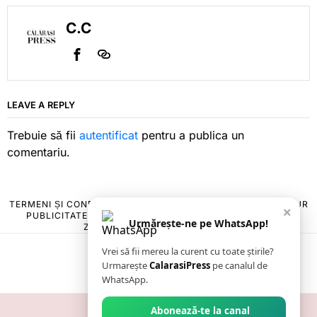
C.C
LEAVE A REPLY
Trebuie să fii
autentificat
pentru a publica un
comentariu.
TERMENI ȘI CONDIȚII
COOKIES
POLITICA DE ANULARE & RETUR
×
PUBLICITATE ONLINE & TIPĂRITĂ
DESPRE NOI
CONTACT
Urmărește-ne pe WhatsApp!
ZIARUL ANUNȚUL CĂLĂRĂȘEAN
Vrei să fii mereu la curent cu toate știrile?
Urmarește
CalarasiPress
pe canalul de
WhatsApp.
Abonează-te la canal