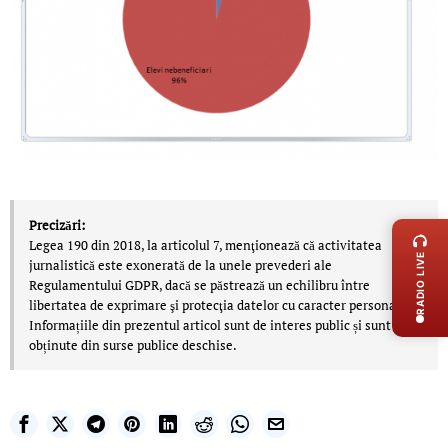
LIVE 
Precizări:
Legea 190 din 2018, la articolul 7, menţionează că activitatea
RADIO LIVE
jurnalistică este exonerată de la unele prevederi ale
Regulamentului GDPR, dacă se păstrează un echilibru între
libertatea de exprimare şi protecţia datelor cu caracter personal.
Informațiile din prezentul articol sunt de interes public și sunt
obținute din surse publice deschise.