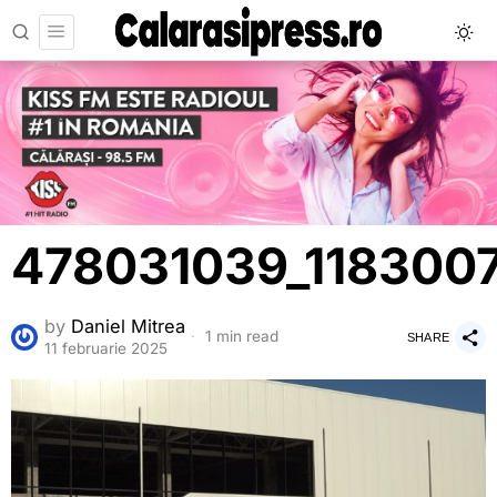
478031039_118300
by
Daniel Mitrea
1 min read
SHARE
11 februarie 2025