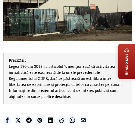
LIVE 
RADIO LIVE
Precizări:
Legea 190 din 2018, la articolul 7, menţionează că activitatea
jurnalistică este exonerată de la unele prevederi ale
Regulamentului GDPR, dacă se păstrează un echilibru între
libertatea de exprimare şi protecţia datelor cu caracter personal.
Informațiile din prezentul articol sunt de interes public și sunt
obținute din surse publice deschise.