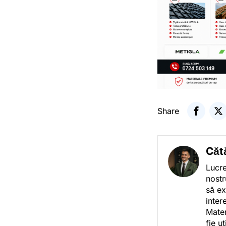
Share
Căt
Lucre
nostr
să ex
inter
Mater
fie u