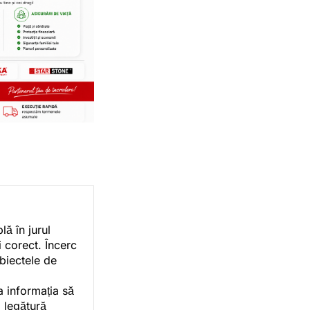
ă în jurul
i corect. Încerc
ubiectele de
a informația să
o legătură