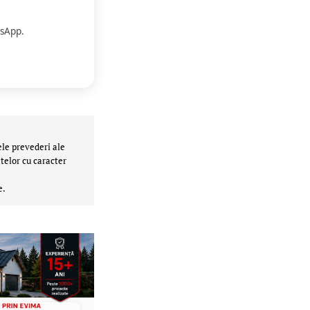
sApp.
ele prevederi ale
telor cu caracter
e.