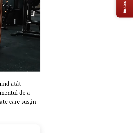
RADIO LIVE
nind atât
jamentul de a
ate care susțin