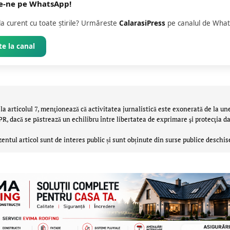
e-ne pe WhatsApp!
 la curent cu toate știrile? Urmăreste
CalarasiPress
pe canalul de What
e la canal
la articolul 7, menţionează că activitatea jurnalistică este exonerată de la un
 dacă se păstrează un echilibru între libertatea de exprimare şi protecţia da
zentul articol sunt de interes public și sunt obținute din surse publice deschis