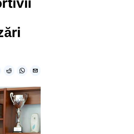
rtivii
zări