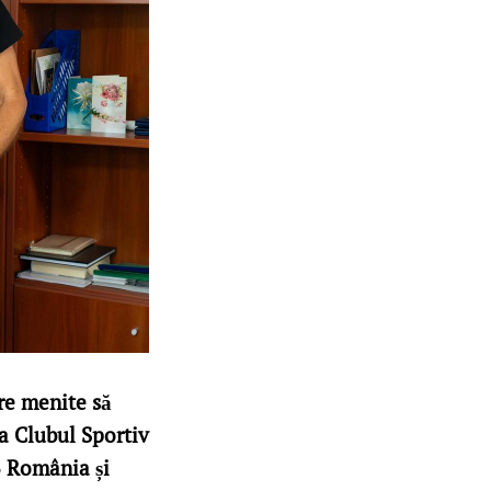
are menite să
la Clubul Sportiv
B România și