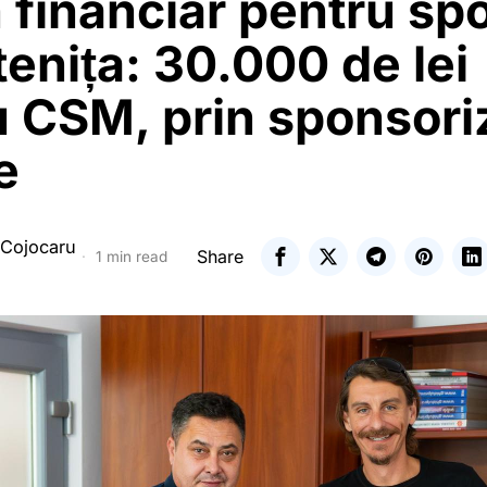
n financiar pentru spo
tenița: 30.000 de lei
 CSM, prin sponsori
e
 Cojocaru
Share
1 min read