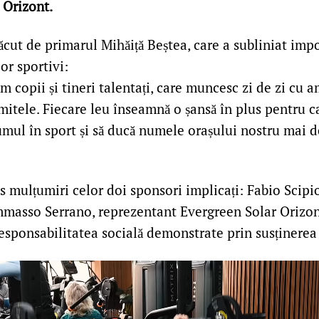
 Orizont.
ăcut de primarul Mihăiță Beștea, care a subliniat imp
lor sportivi:
m copii și tineri talentați, care muncesc zi de zi cu am
imitele. Fiecare leu înseamnă o șansă în plus pentru ca
umul în sport și să ducă numele orașului nostru mai 
is mulțumiri celor doi sponsori implicați: Fabio Sci
masso Serrano, reprezentant Evergreen Solar Orizon
esponsabilitatea socială demonstrate prin susținerea 