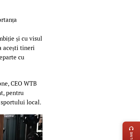
ortanța
biție și cu visul
 acești tineri
departe cu
pione, CEO WTB
t, pentru
sportului local.
LIVE 