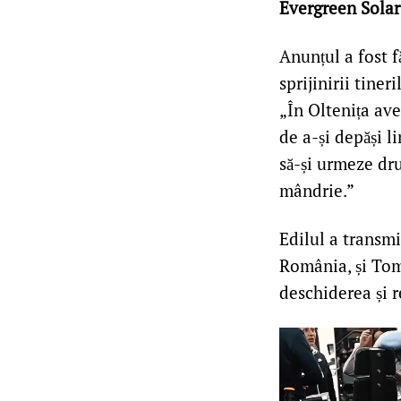
Evergreen Solar
Anunțul a fost f
sprijinirii tineri
„În Oltenița ave
de a-și depăși l
să-și urmeze dr
mândrie.”
Edilul a transm
România, și Tom
deschiderea și r