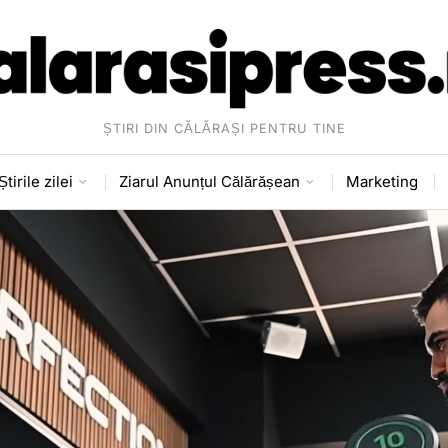
ȘTIRI DIN CĂLĂRAȘI PENTRU TINE
Știrile zilei
Ziarul Anunțul Călărășean
Marketing