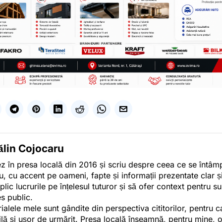
ălin Cojocaru
z în presa locală din 2016 și scriu despre ceea ce se întâmpl
u, cu accent pe oameni, fapte și informații prezentate clar ș
plic lucrurile pe înțelesul tuturor și să ofer context pentru s
es public.
ialele mele sunt gândite din perspectiva cititorilor, pentru c
tilă și ușor de urmărit. Presa locală înseamnă, pentru mine, 