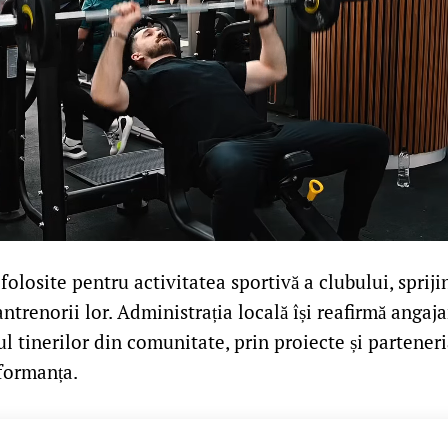
 folosite pentru activitatea sportivă a clubului, spriji
i antrenorii lor. Administrația locală își reafirmă anga
rul tinerilor din comunitate, prin proiecte și parteneri
rformanța.