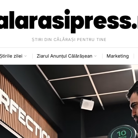
ȘTIRI DIN CĂLĂRAȘI PENTRU TINE
Știrile zilei
Ziarul Anunțul Călărășean
Marketing