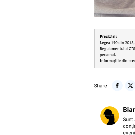
Precizări:
Legea 190 din 2018, 
Regulamentului GDPR,
personal.
Informațiile din pre
Share
Bia
Sunt 
conți
eveni