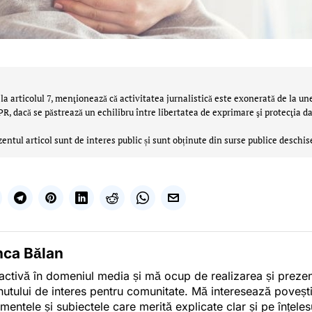
la articolul 7, menţionează că activitatea jurnalistică este exonerată de la un
 dacă se păstrează un echilibru între libertatea de exprimare şi protecţia da
zentul articol sunt de interes public și sunt obținute din surse publice deschis
nca Bălan
activă în domeniul media și mă ocup de realizarea și preze
nutului de interes pentru comunitate. Mă interesează poveșt
mentele și subiectele care merită explicate clar și pe înțelesu