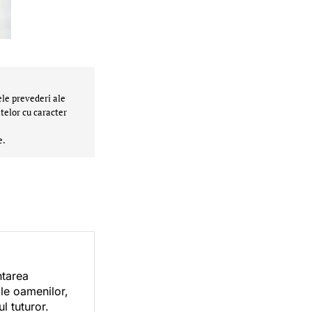
ele prevederi ale
telor cu caracter
e.
ntarea
ile oamenilor,
l tuturor.