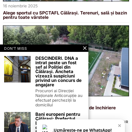
16 noiembrie 2025
Alege sportul cu SPCTAFL Călărași. Terenuri, sală și bazin
pentru toate vârstele
DON'T MISS
DESCINDERI. DNA a
intrat peste un fost
șef al Poliției din
Călărași. Ancheta
vizează suspiciuni
privind un concurs de
angajare
Procurori ai Direcției
Naționale Anticorupție au
efectuat percheziții la
21 aprilie 2024
domiciliul
(P) SPCTA-FL Călărași prezintă ofertele de închiriere
pentru facilitățile sportive din Călărași
Bani europeni pentru
Călărași: Prefectul
TERMENI ȘI CONDIȚII
COOKIES
POLITICA DE ANULARE & RETUR
Laurențiu State anunță
×
PUBLICITATE ONLINE & TIPĂRITĂ
DESPRE NOI
CONTACT
colaborarea cu ADR
Urmărește-ne pe WhatsApp!
ZIARUL ANUNȚUL CĂLĂRĂȘEAN
Sud-Muntenia pentru