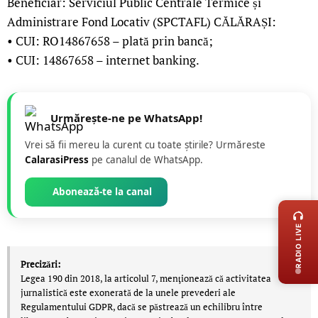
Beneficiar: Serviciul Public Centrale Termice și
Administrare Fond Locativ (SPCTAFL) CĂLĂRAȘI:
• CUI: RO14867658 – plată prin bancă;
• CUI: 14867658 – internet banking.
Urmărește-ne pe WhatsApp!
Vrei să fii mereu la curent cu toate știrile? Urmăreste
CalarasiPress
pe canalul de WhatsApp.
LIVE 
Abonează-te la canal
RADIO LIVE
Precizări:
Legea 190 din 2018, la articolul 7, menţionează că activitatea
jurnalistică este exonerată de la unele prevederi ale
Regulamentului GDPR, dacă se păstrează un echilibru între