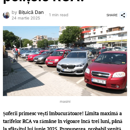
by
Bițuică Dan
1 min read
SHARE
24 martie 2025
masini
Șoferii primesc vești îmbucurătoare! Limita maximă a
tarifelor RCA va rămâne în vigoare încă trei luni, până
la sfârșitul lui iunie 2025. Propunerea, probabil venită