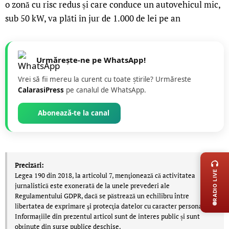
o zonă cu risc redus și care conduce un autovehicul mic,
sub 50 kW, va plăti în jur de 1.000 de lei pe an
Urmărește-ne pe WhatsApp!
Vrei să fii mereu la curent cu toate știrile? Urmăreste
CalarasiPress
pe canalul de WhatsApp.
Abonează-te la canal
LIVE 
Precizări:
RADIO LIVE
Legea 190 din 2018, la articolul 7, menţionează că activitatea
jurnalistică este exonerată de la unele prevederi ale
Regulamentului GDPR, dacă se păstrează un echilibru între
libertatea de exprimare şi protecţia datelor cu caracter personal.
Informațiile din prezentul articol sunt de interes public și sunt
obținute din surse publice deschise.