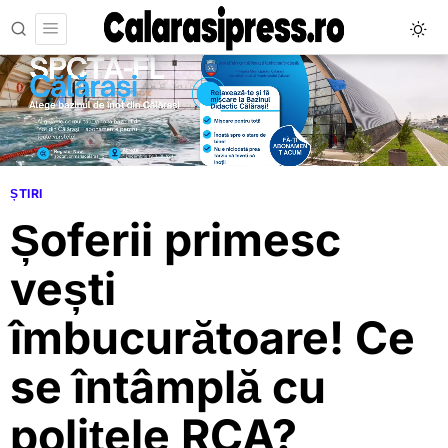
ȘTIRI
Șoferii primesc
vești
îmbucurătoare! Ce
se întâmplă cu
polițele RCA?