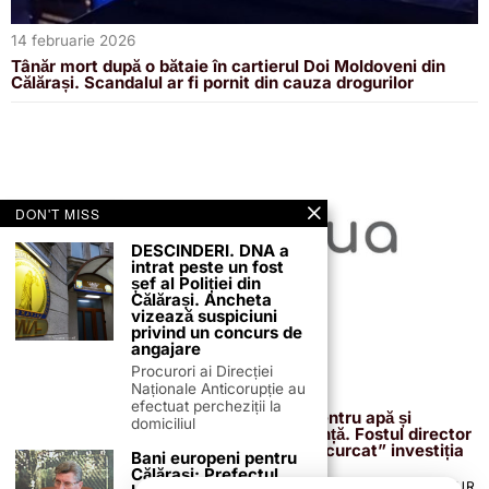
14 februarie 2026
Tânăr mort după o bătaie în cartierul Doi Moldoveni din
Călărași. Scandalul ar fi pornit din cauza drogurilor
DON'T MISS
DESCINDERI. DNA a
intrat peste un fost
șef al Poliției din
Călărași. Ancheta
vizează suspiciuni
privind un concurs de
angajare
Procurori ai Direcției
Naționale Anticorupție au
13 februarie 2026
efectuat percheziții la
Proiectul de 400 de milioane de euro pentru apă și
domiciliul
canalizare, confirmat definitiv de instanță. Fostul director
reacționează după acuzațiile că ar fi „încurcat” investiția
Bani europeni pentru
Călărași: Prefectul
TERMENI ȘI CONDIȚII
COOKIES
POLITICA DE ANULARE & RETUR