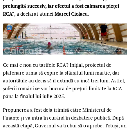
prelungită succesiv, iar efectul a fost calmarea pieței
RCA”
, a declarat atunci
Marcel Ciolacu
.
Ce mai e nou cu tarifele RCA? Inițial, proiectul de
plafonare urma să expire la sfârșitul lunii martie, dar
autoritățile au decis să îl extindă cu încă trei luni. Astfel,
șoferii români se vor bucura de prețuri limitate la RCA
până la finalul lui iulie 2025.
Propunerea a fost deja trimisă către Ministerul de
Finanțe și va intra în curând în dezbatere publică. După
această etapă, Guvernul va trebui să o aprobe. Totuși, un