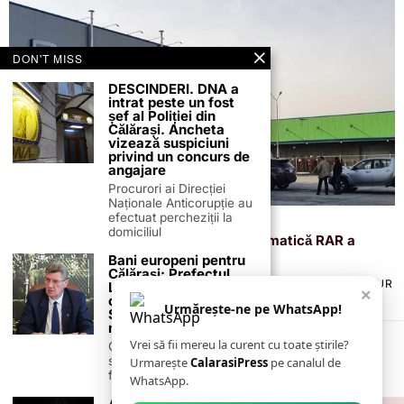
DON'T MISS
DESCINDERI. DNA a
intrat peste un fost
șef al Poliției din
Călărași. Ancheta
vizează suspiciuni
privind un concurs de
angajare
Procurori ai Direcției
Naționale Anticorupție au
efectuat percheziții la
27 noiembrie 2024
domiciliul
Vești bune pentru șoferi! Aplicația informatică RAR a
redevenit funcțională
Bani europeni pentru
Călărași: Prefectul
TERMENI ȘI CONDIȚII
COOKIES
POLITICA DE ANULARE & RETUR
Laurențiu State anunță
×
PUBLICITATE ONLINE & TIPĂRITĂ
DESPRE NOI
CONTACT
colaborarea cu ADR
Urmărește-ne pe WhatsApp!
ZIARUL ANUNȚUL CĂLĂRĂȘEAN
Sud-Muntenia pentru
noi finanțări
Vrei să fii mereu la curent cu toate știrile?
Călărașul se pregătește
să intre pe harta
Urmarește
CalarasiPress
pe canalul de
finanțărilor europene, cu
WhatsApp.
Alertă în Călărași! Un