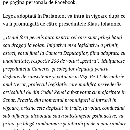
pe pagina personală de Facebook.
Legea adoptată în Parlament va intra în vigoare după ce
va fi promulgată de către președintele Klaus Iohannis.
„10 ani fără permis auto pentru cei care sunt prinşi băuţi
sau drogaţi la volan. Iniţiativa mea legislativă a primit,
astăzi, votul final la Camera Deputaţilor, fiind adoptată cu
unanimitate, respectiv 256 de voturi „pentru”. Mulţumesc
preşedintelui Camerei şi colegilor deputaţi pentru
dezbaterile consistente şi votul de astăzi. Pe 11 decembrie
anul trecut, proiectul legislativ care modifică prevederile
articolului 66 din Codul Penal a fost votat cu majoritate în
Senat. Practic, din momentul promulgării şi intrării în
vigoare, oricine este depistat în trafic, la volan, conducând
sub influenţa alcoolului sau a substanţelor psihoactive, va
primi, pe lângă condamnare şi interdicţia de a mai conduce