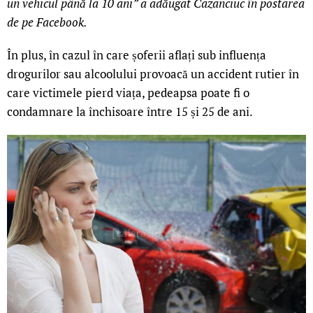
un vehicul până la 10 ani” a adăugat Cazanciuc în postarea
de pe Facebook.
În plus, în cazul în care șoferii aflați sub influența
drogurilor sau alcoolului provoacă un accident rutier în
care victimele pierd viața, pedeapsa poate fi o
condamnare la închisoare între 15 și 25 de ani.