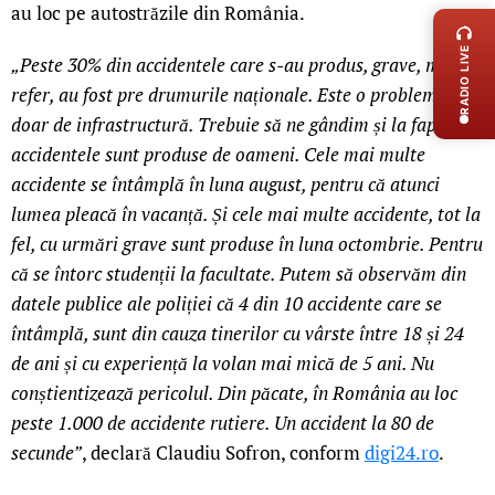
au loc pe autostrăzile din România.
RADIO LIVE
„Peste 30% din accidentele care s-au produs, grave, mă
refer, au fost pre drumurile naționale. Este o problemă nu
doar de infrastructură. Trebuie să ne gândim și la faptul că
accidentele sunt produse de oameni. Cele mai multe
accidente se întâmplă în luna august, pentru că atunci
lumea pleacă în vacanță. Și cele mai multe accidente, tot la
fel, cu urmări grave sunt produse în luna octombrie. Pentru
că se întorc studenții la facultate. Putem să observăm din
datele publice ale poliției că 4 din 10 accidente care se
întâmplă, sunt din cauza tinerilor cu vârste între 18 și 24
de ani și cu experiență la volan mai mică de 5 ani. Nu
conștientizează pericolul. Din păcate, în România au loc
peste 1.000 de accidente rutiere. Un accident la 80 de
secunde”
, declară Claudiu Sofron, conform
digi24.ro
.