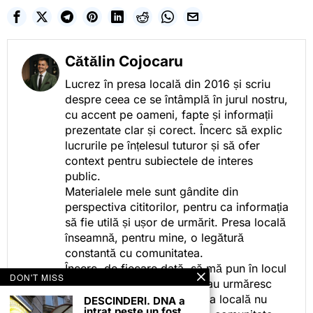
Cătălin Cojocaru
Lucrez în presa locală din 2016 și scriu
despre ceea ce se întâmplă în jurul nostru,
cu accent pe oameni, fapte și informații
prezentate clar și corect. Încerc să explic
lucrurile pe înțelesul tuturor și să ofer
context pentru subiectele de interes
public.
Materialele mele sunt gândite din
perspectiva cititorilor, pentru ca informația
să fie utilă și ușor de urmărit. Presa locală
înseamnă, pentru mine, o legătură
constantă cu comunitatea.
Încerc, de fiecare dată, să mă pun în locul
DON'T MISS
celor care citesc, privesc sau urmăresc
ceea ce fac. Pentru că presa locală nu
DESCINDERI. DNA a
intrat peste un fost