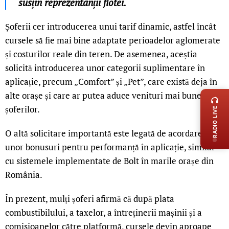
susțin reprezentanții flotei.
Șoferii cer introducerea unui tarif dinamic, astfel încât
cursele să fie mai bine adaptate perioadelor aglomerate
și costurilor reale din teren. De asemenea, aceștia
solicită introducerea unor categorii suplimentare în
aplicație, precum „Comfort” și „Pet”, care există deja în
LIVE 
alte orașe și care ar putea aduce venituri mai bune
șoferilor.
RADIO LIVE
O altă solicitare importantă este legată de acordarea
unor bonusuri pentru performanță în aplicație, similar
cu sistemele implementate de Bolt în marile orașe din
România.
În prezent, mulți șoferi afirmă că după plata
combustibilului, a taxelor, a întreținerii mașinii și a
comisioanelor către platformă, cursele devin aproape