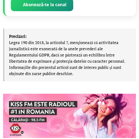
Abonează-te la canal
Precizări:
Legea 190 din 2018, la articolul 7, menţionează că activitatea
jurnalistică este exonerată de la unele prevederi ale
Regulamentului GDPR, dacă se păstrează un echilibru între
libertatea de exprimare şi protecţia datelor cu caracter personal.
Informațiile din prezentul articol sunt de interes public și sunt
obținute din surse publice deschise.