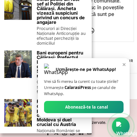
este despre mine, ci despre comunitate.
șef al Poliției din
Iar dacă oamenii se regăsesc în poveștile
Călărași. Ancheta
vizează suspiciuni
pe care le spun, înseamnă că sunt pe
privind un concurs de
drumul bun.
angajare
Procurori ai Direcției
Naționale Anticorupție au
efectuat percheziții la
domiciliul
Bani europeni pentru
Călărași: Prefectul
TERMENI ȘI CONDIȚII
COOKIES
POLITICA DE ANULARE & RETUR
Laurențiu State anunță
×
PUBLICITATE ONLINE & TIPĂRITĂ
DESPRE NOI
CONTACT
colaborarea cu ADR
Urmărește-ne pe WhatsApp!
ZIARUL ANUNȚUL CĂLĂRĂȘEAN
Sud-Muntenia pentru
noi finanțări
Vrei să fii mereu la curent cu toate știrile?
Călărașul se pregătește
să intre pe harta
Urmarește
CalarasiPress
pe canalul de
finanțărilor europene, cu
WhatsApp.
România își
definitivează lotul
Abonează-te la canal
pentru meciurile din
octombrie: amical cu
Moldova și duel
©
2026
- Toate drepturile sunt rezervate.
crucial cu Austria
Naționala României se
pregătește pentru două