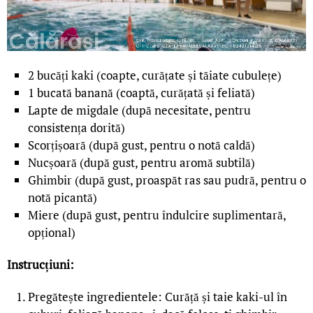
2 bucăți kaki (coapte, curățate și tăiate cubulețe)
1 bucată banană (coaptă, curățată și feliată)
Lapte de migdale (după necesitate, pentru
consistența dorită)
Scorțișoară (după gust, pentru o notă caldă)
Nucșoară (după gust, pentru aromă subtilă)
Ghimbir (după gust, proaspăt ras sau pudră, pentru o
notă picantă)
Miere (după gust, pentru îndulcire suplimentară,
opțional)
Instrucțiuni:
Pregătește ingredientele: Curăță și taie kaki-ul în