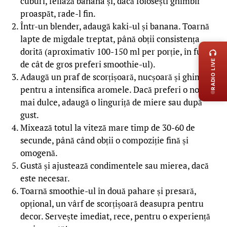
cuburi, feliază banana și, dacă folosești ghimbir
proaspăt, rade-l fin.
Într-un blender, adaugă kaki-ul și banana. Toarnă
LIVE 
lapte de migdale treptat, până obții consistența
dorită (aproximativ 100-150 ml per porție, în funcție
RADIO LIVE
de cât de gros preferi smoothie-ul).
Adaugă un praf de scorțișoară, nucșoară și ghimbir
pentru a intensifica aromele. Dacă preferi o notă
mai dulce, adaugă o linguriță de miere sau după
gust.
Mixează totul la viteză mare timp de 30-60 de
secunde, până când obții o compoziție fină și
omogenă.
Gustă și ajustează condimentele sau mierea, dacă
este necesar.
Toarnă smoothie-ul în două pahare și presară,
opțional, un vârf de scorțișoară deasupra pentru
decor. Servește imediat, rece, pentru o experiență