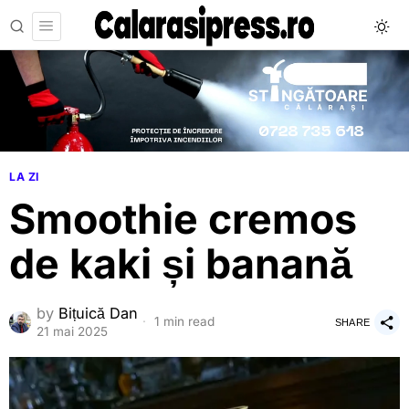
LA ZI
Smoothie cremos
de kaki și banană
by
Bițuică Dan
1 min read
SHARE
21 mai 2025