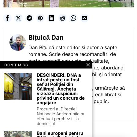
Bițuică Dan
Dan Bițuică este editor și autor a șapte
romane. Scrie despre recomandări de
carte, remedii naturiste, actualitate,
DON'T MISS
cotidian politic, sport și istorie, abordând
subiectele într-un stil accesibil și orientat
DESCINDERI. DNA a
intrat peste un fost
spre informare.
șef al Poliției din
Prin activitatea sa editorială, urmărește să
Călărași. Ancheta
vizează suspiciuni
ofere cititorilor conținut clar, echilibrat și
privind un concurs de
relevant, adaptat interesului public.
angajare
Procurori ai Direcției
Naționale Anticorupție au
efectuat percheziții la
domiciliul
Bani europeni pentru