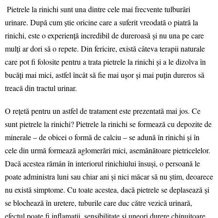
Pietrele la rinichi sunt una dintre cele mai frecvente tulburări
urinare. După cum știe oricine care a suferit vreodată o piatră la
rinichi, este o experiență incredibil de dureroasă și nu una pe care
mulți ar dori să o repete. Din fericire, există câteva terapii naturale
care pot fi folosite pentru a trata pietrele la rinichi și a le dizolva în
bucăți mai mici, astfel încât să fie mai ușor și mai puțin dureros să
treacă din tractul urinar.
O rețetă pentru un astfel de tratament este prezentată mai jos. Ce
sunt pietrele la rinichi? Pietrele la rinichi se formează cu depozite de
minerale – de obicei o formă de calciu – se adună în rinichi și în
cele din urmă formează aglomerări mici, asemănătoare pietricelelor.
Dacă acestea rămân în interiorul rinichiului însuși, o persoană le
poate administra luni sau chiar ani și nici măcar să nu știm, deoarece
nu există simptome. Cu toate acestea, dacă pietrele se deplasează și
se blochează în uretere, tuburile care duc către vezică urinară,
efectul poate fi inflamații, sensibilitate și uneori durere chinuitoare.