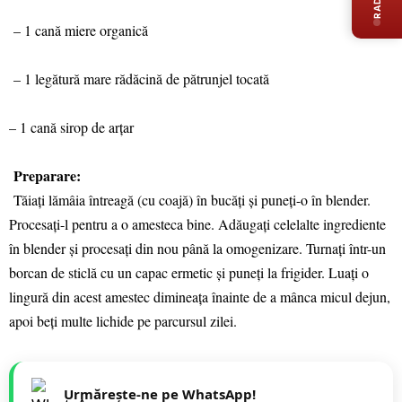
– 1 cană miere organică
– 1 legătură mare rădăcină de pătrunjel tocată
– 1 cană sirop de arțar
Preparare:
Tăiați lămâia întreagă (cu coajă) în bucăți și puneți-o în blender.
Procesați-l pentru a o amesteca bine. Adăugați celelalte ingrediente
în blender și procesați din nou până la omogenizare. Turnați într-un
borcan de sticlă cu un capac ermetic și puneți la frigider. Luați o
lingură din acest amestec dimineața înainte de a mânca micul dejun,
apoi beți multe lichide pe parcursul zilei.
Urmărește-ne pe WhatsApp!