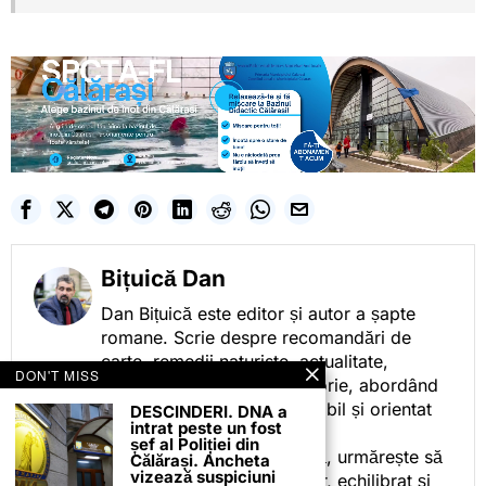
Bițuică Dan
Dan Bițuică este editor și autor a șapte
romane. Scrie despre recomandări de
carte, remedii naturiste, actualitate,
DON'T MISS
cotidian politic, sport și istorie, abordând
subiectele într-un stil accesibil și orientat
DESCINDERI. DNA a
intrat peste un fost
spre informare.
șef al Poliției din
Prin activitatea sa editorială, urmărește să
Călărași. Ancheta
vizează suspiciuni
ofere cititorilor conținut clar, echilibrat și