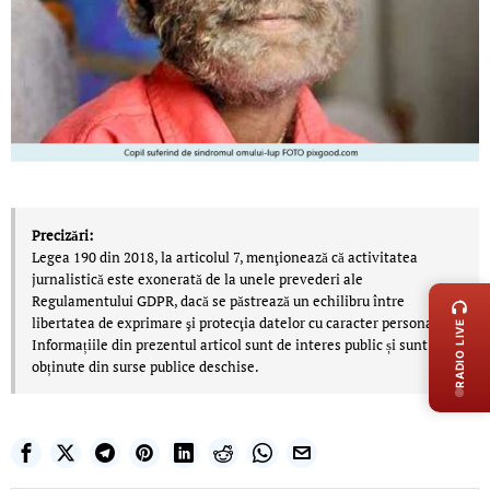
Precizări:
Legea 190 din 2018, la articolul 7, menţionează că activitatea
LIVE 
jurnalistică este exonerată de la unele prevederi ale
Regulamentului GDPR, dacă se păstrează un echilibru între
libertatea de exprimare şi protecţia datelor cu caracter personal.
RADIO LIVE
Informațiile din prezentul articol sunt de interes public și sunt
obținute din surse publice deschise.