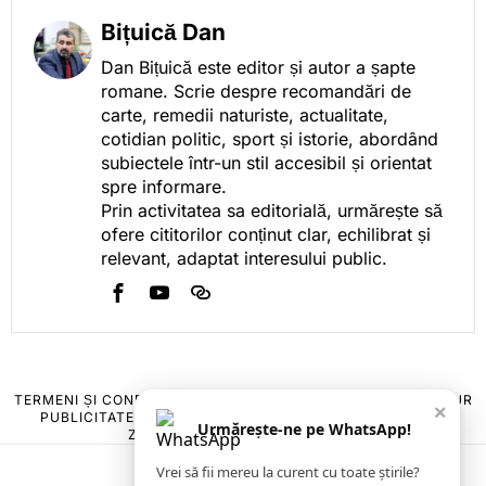
Bițuică Dan
Dan Bițuică este editor și autor a șapte
romane. Scrie despre recomandări de
carte, remedii naturiste, actualitate,
cotidian politic, sport și istorie, abordând
subiectele într-un stil accesibil și orientat
spre informare.
Prin activitatea sa editorială, urmărește să
ofere cititorilor conținut clar, echilibrat și
relevant, adaptat interesului public.
TERMENI ȘI CONDIȚII
COOKIES
POLITICA DE ANULARE & RETUR
×
PUBLICITATE ONLINE & TIPĂRITĂ
DESPRE NOI
CONTACT
Urmărește-ne pe WhatsApp!
ZIARUL ANUNȚUL CĂLĂRĂȘEAN
Vrei să fii mereu la curent cu toate știrile?