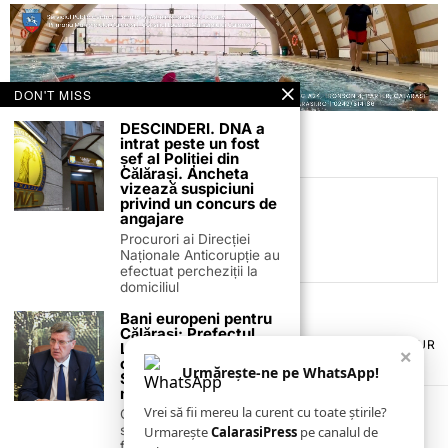
DON'T MISS
DESCINDERI. DNA a
intrat peste un fost
șef al Poliției din
Călărași. Ancheta
vizează suspiciuni
privind un concurs de
C.C
angajare
Procurori ai Direcției
Naționale Anticorupție au
efectuat percheziții la
domiciliul
Bani europeni pentru
Călărași: Prefectul
TERMENI ȘI CONDIȚII
COOKIES
POLITICA DE ANULARE & RETUR
Laurențiu State anunță
×
PUBLICITATE ONLINE & TIPĂRITĂ
DESPRE NOI
CONTACT
colaborarea cu ADR
Urmărește-ne pe WhatsApp!
Sud-Muntenia pentru
ZIARUL ANUNȚUL CĂLĂRĂȘEAN
noi finanțări
Vrei să fii mereu la curent cu toate știrile?
Călărașul se pregătește
să intre pe harta
Urmarește
CalarasiPress
pe canalul de
finanțărilor europene, cu