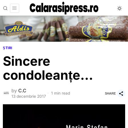
ȘTIRI
Sincere
condoleanțe…
by
C.C
1 min read
SHARE
13 decembrie 2017