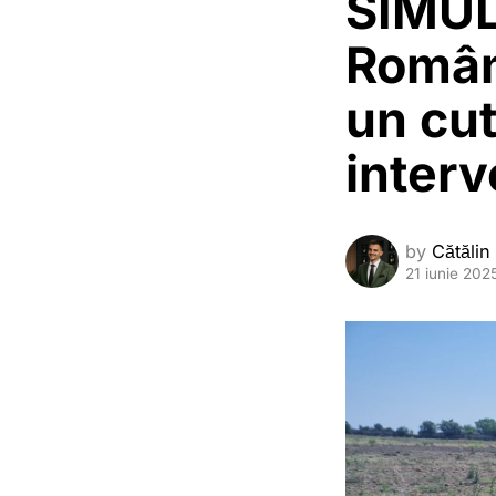
SIMUL
Român
un cu
interv
by
Cătălin
21 iunie 202