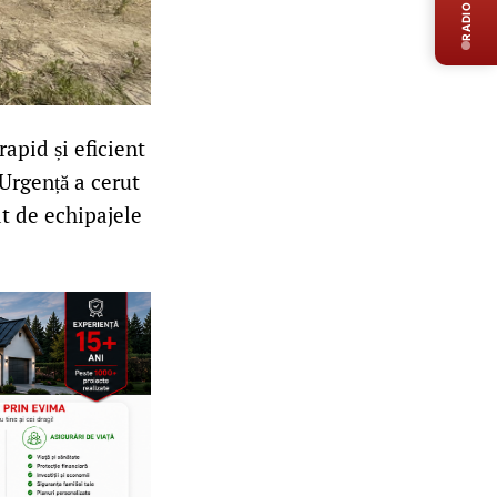
RADIO LIVE
apid și eficient
 Urgență a cerut
at de echipajele