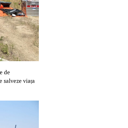
le de
e salveze viața