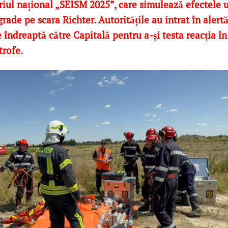
riul național „SEISM 2025”, care simulează efectele 
grade pe scara Richter. Autoritățile au intrat în alert
e îndreaptă către Capitală pentru a-și testa reacția în
rofe.