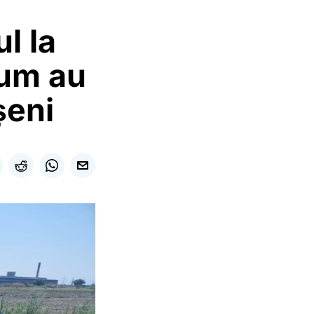
l la
Cum au
șeni