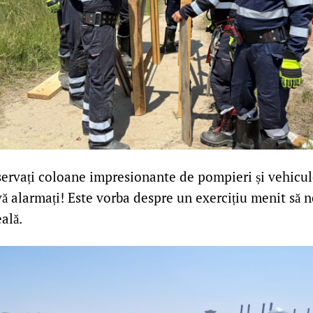
servați coloane impresionante de pompieri și vehicu
vă alarmați! Este vorba despre un exercițiu menit să n
eală.