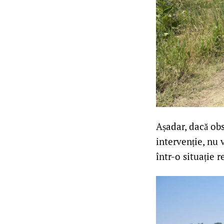
Așadar, dacă ob
intervenție, nu 
într-o situație r