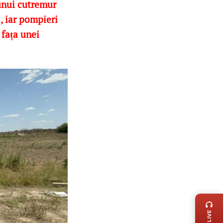
unui cutremur
ă, iar pompieri
 fața unei
LIVE 