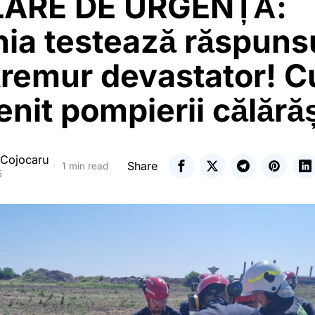
ARE DE URGENȚĂ:
ia testează răspunsu
tremur devastator! 
enit pompierii călără
 Cojocaru
Share
1 min read
5