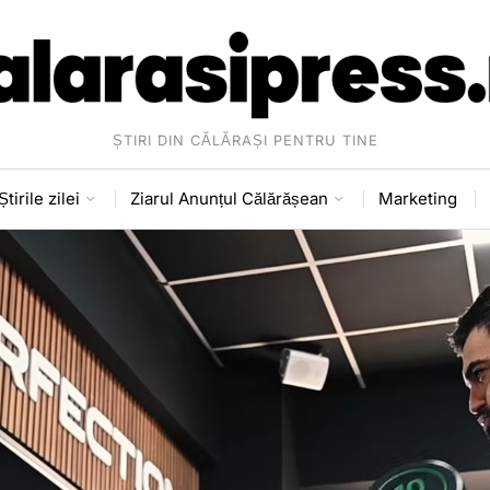
ȘTIRI DIN CĂLĂRAȘI PENTRU TINE
Știrile zilei
Ziarul Anunțul Călărășean
Marketing