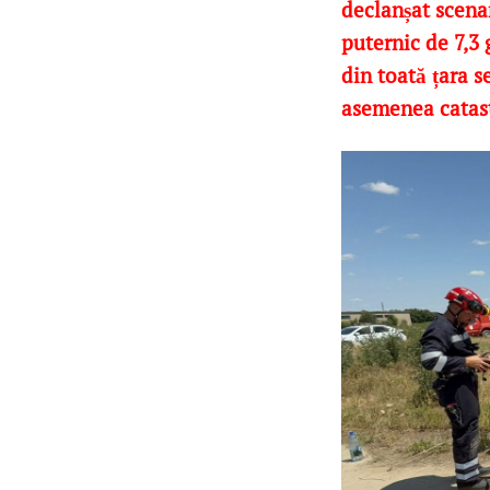
declanșat scena
puternic de 7,3 
din toată țara s
asemenea catast