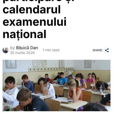
calendarul
examenului
național
by
Bițuică Dan
1 min read
SHARE
25 martie 2026