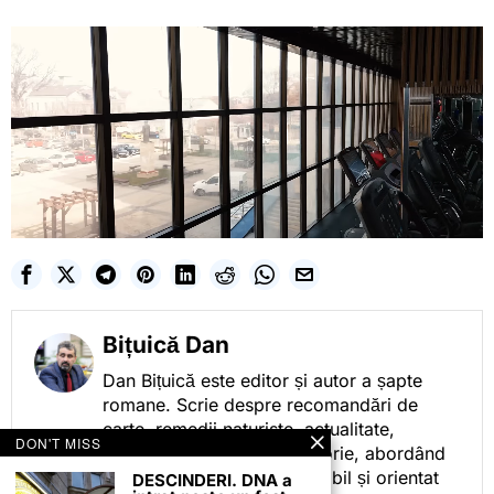
Bițuică Dan
Dan Bițuică este editor și autor a șapte
romane. Scrie despre recomandări de
carte, remedii naturiste, actualitate,
DON'T MISS
cotidian politic, sport și istorie, abordând
subiectele într-un stil accesibil și orientat
DESCINDERI. DNA a