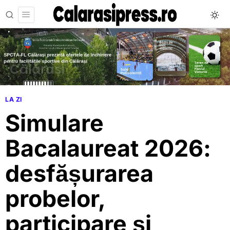
LA ZI
Simulare
Bacalaureat 2026:
desfășurarea
probelor,
participare și