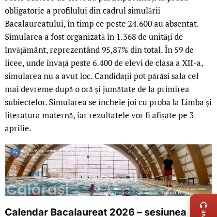
obligatorie a profilului din cadrul simulării
Bacalaureatului, în timp ce peste 24.600 au absentat.
Simularea a fost organizată în 1.368 de unități de
învățământ, reprezentând 95,87% din total. În 59 de
licee, unde învață peste 6.400 de elevi de clasa a XII-a,
simularea nu a avut loc. Candidații pot părăsi sala cel
mai devreme după o oră și jumătate de la primirea
subiectelor. Simularea se încheie joi cu proba la Limba și
literatura maternă, iar rezultatele vor fi afișate pe 3
aprilie.
LIVE 
Calendar Bacalaureat 2026 – sesiunea