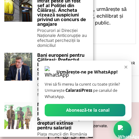
intrat peste un fost
spre informare.
șef al Poliției din
Prin activitatea sa editorială, urmărește să
Călărași. Ancheta
vizează suspiciuni
ofere cititorilor conținut clar, echilibrat și
privind un concurs de
relevant, adaptat interesului public.
angajare
Procurori ai Direcției
Naționale Anticorupție au
efectuat percheziții la
domiciliul
Bani europeni pentru
Călărași: Prefectul
TERMENI ȘI CONDIȚII
COOKIES
POLITICA DE ANULARE & RETUR
Laurențiu State anunță
×
PUBLICITATE ONLINE & TIPĂRITĂ
DESPRE NOI
CONTACT
colaborarea cu ADR
Urmărește-ne pe WhatsApp!
Sud-Muntenia pentru
ZIARUL ANUNȚUL CĂLĂRĂȘEAN
noi finanțări
Vrei să fii mereu la curent cu toate știrile?
Călărașul se pregătește
să intre pe harta
Urmarește
CalarasiPress
pe canalul de
finanțărilor europene, cu
WhatsApp.
Modificări majore la
legea salariilor din
Abonează-te la canal
România: obligații noi
pentru angajatori și
drepturi extinse
©
2026
- Toate drepturile sunt rezervate.
pentru salariați
Piața muncii din România