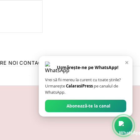
×
RE NOI
CONTACT
ZIARUL ANUNȚUL CĂLĂRĂȘEAN
Urmărește-ne pe WhatsApp!
Vrei să fii mereu la curent cu toate știrile?
Urmarește
CalarasiPress
pe canalul de
WhatsApp.
Abonează-te la canal