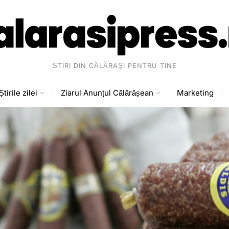
ȘTIRI DIN CĂLĂRAȘI PENTRU TINE
Știrile zilei
Ziarul Anunțul Călărășean
Marketing