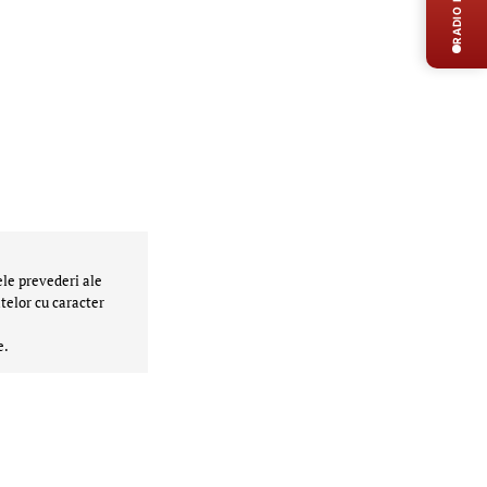
RADIO LIVE
ele prevederi ale
telor cu caracter
e.