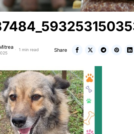
37484_59325315035
Mitrea
Share
1 min read
2025