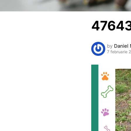
4764
by
Daniel 
7 februarie 