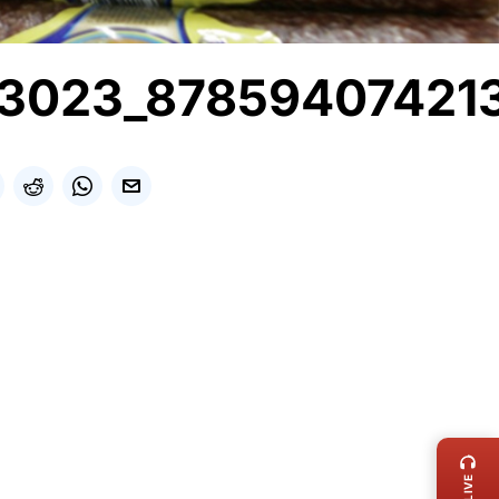
3023_87859407421
LIVE 