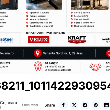
8211_10114229309
 Cojocaru
Share
1 min read
5