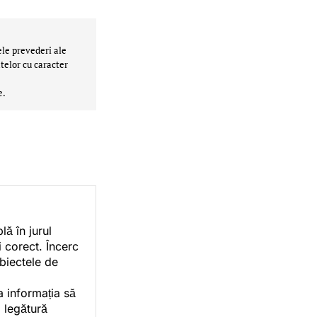
ele prevederi ale
telor cu caracter
e.
ă în jurul
i corect. Încerc
ubiectele de
a informația să
o legătură