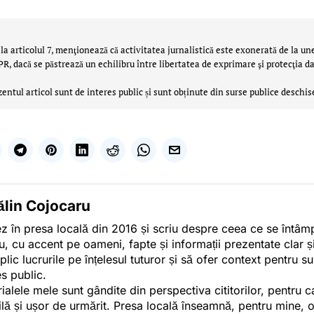
la articolul 7, menţionează că activitatea jurnalistică este exonerată de la un
 dacă se păstrează un echilibru între libertatea de exprimare şi protecţia da
zentul articol sunt de interes public și sunt obținute din surse publice deschis
ălin Cojocaru
z în presa locală din 2016 și scriu despre ceea ce se întâmpl
u, cu accent pe oameni, fapte și informații prezentate clar ș
plic lucrurile pe înțelesul tuturor și să ofer context pentru s
es public.
ialele mele sunt gândite din perspectiva cititorilor, pentru c
tilă și ușor de urmărit. Presa locală înseamnă, pentru mine, 