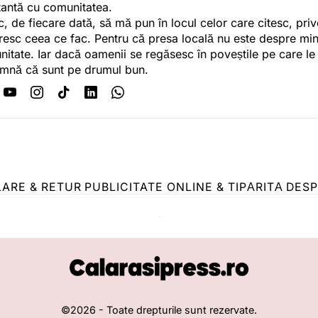
antă cu comunitatea.
c, de fiecare dată, să mă pun în locul celor care citesc, pri
esc ceea ce fac. Pentru că presa locală nu este despre min
itate. Iar dacă oamenii se regăsesc în poveștile pe care le
mnă că sunt pe drumul bun.
LARE & RETUR
PUBLICITATE ONLINE & TIPĂRITĂ
DESP
©
2026
- Toate drepturile sunt rezervate.