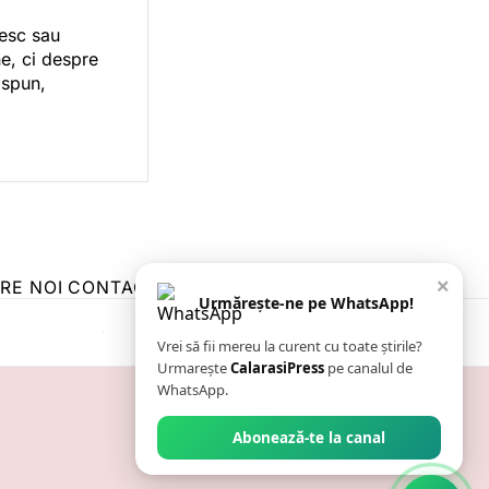
vesc sau
e, ci despre
 spun,
×
RE NOI
CONTACT
ZIARUL ANUNȚUL CĂLĂRĂȘEAN
Urmărește-ne pe WhatsApp!
Vrei să fii mereu la curent cu toate știrile?
Urmarește
CalarasiPress
pe canalul de
WhatsApp.
Abonează-te la canal