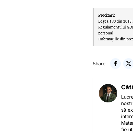
Precizări:
Legea 190 din 2018, 
Regulamentului GDPR,
personal.
Informațiile din pre
Share
Căt
Lucre
nostr
să ex
inter
Mater
fie u