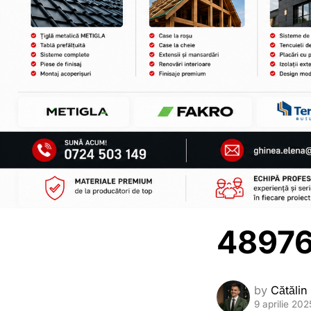
48976
by
Cătălin
9 aprilie 202