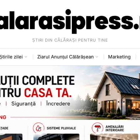
ȘTIRI DIN CĂLĂRAȘI PENTRU TINE
Știrile zilei
Ziarul Anunțul Călărășean
Marketing