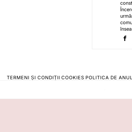
const
Încer
urmăr
comun
însea
TERMENI ȘI CONDIȚII
COOKIES
POLITICA DE ANU