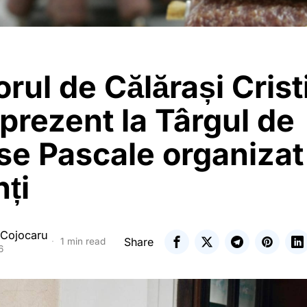
rul de Călărași Crist
prezent la Târgul de
se Pascale organizat
ți
 Cojocaru
Share
1 min read
6