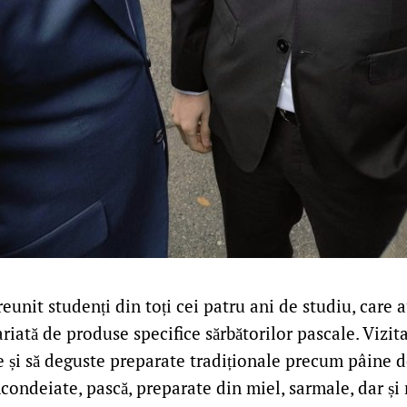
eunit studenți din toți cei patru ani de studiu, care a
iată de produse specifice sărbătorilor pascale. Vizita
 și să deguste preparate tradiționale precum pâine d
ncondeiate, pască, preparate din miel, sarmale, dar ș