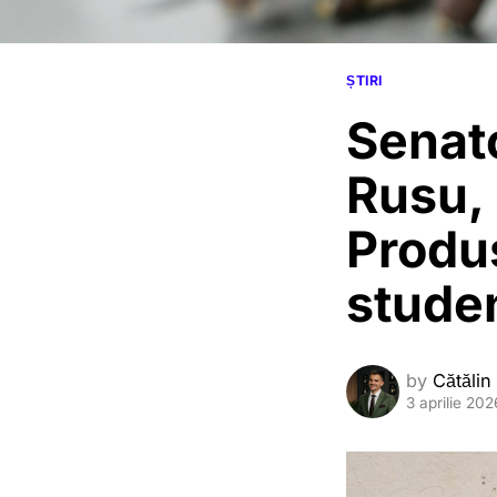
ȘTIRI
Senato
Rusu, 
Produ
studen
by
Cătălin
3 aprilie 202