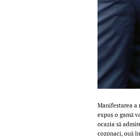
Manifestarea a r
expus o gamă var
ocazia să admire
cozonaci, ouă î