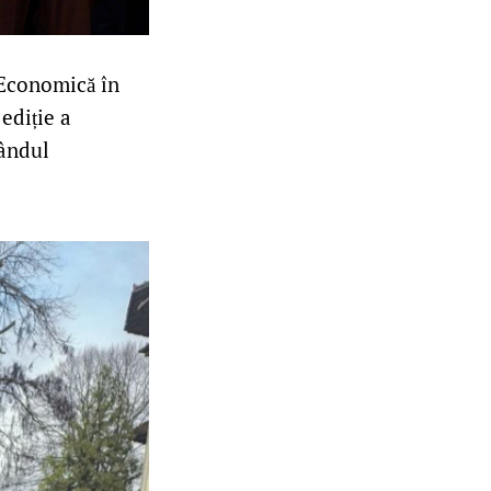
 Economică în
 ediție a
rândul