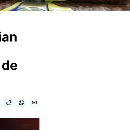
ian
 de