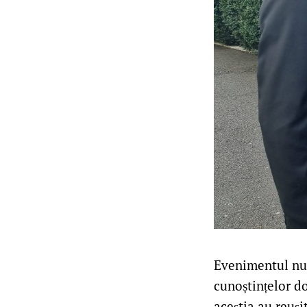
Evenimentul nu a
cunoștințelor do
aceștia au reuși