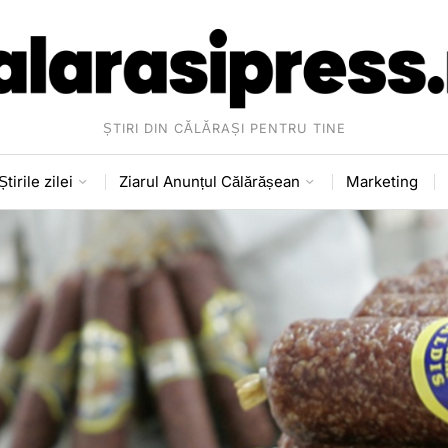
ȘTIRI DIN CĂLĂRAȘI PENTRU TINE
Știrile zilei
Ziarul Anunțul Călărășean
Marketing