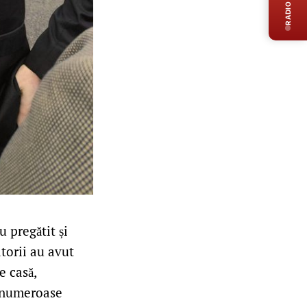
RADIO LIVE
u pregătit și
torii au avut
e casă,
i numeroase