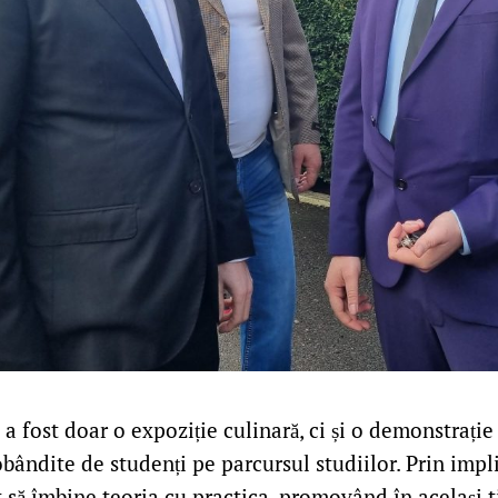
 fost doar o expoziție culinară, ci și o demonstrație 
bândite de studenți pe parcursul studiilor. Prin impli
t să îmbine teoria cu practica, promovând în același 