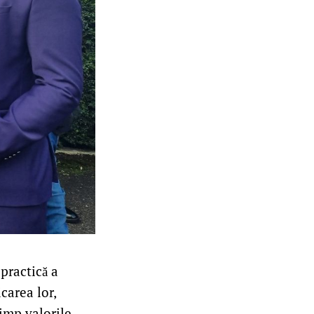
practică a
carea lor,
timp valorile