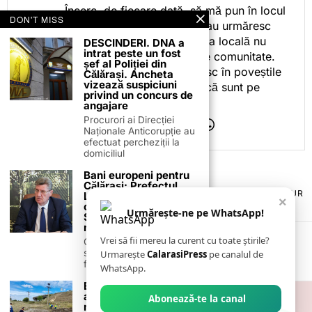
Încerc, de fiecare dată, să mă pun în locul
DON'T MISS
celor care citesc, privesc sau urmăresc
ceea ce fac. Pentru că presa locală nu
DESCINDERI. DNA a
intrat peste un fost
este despre mine, ci despre comunitate.
șef al Poliției din
Iar dacă oamenii se regăsesc în poveștile
Călărași. Ancheta
vizează suspiciuni
pe care le spun, înseamnă că sunt pe
privind un concurs de
drumul bun.
angajare
Procurori ai Direcției
Naționale Anticorupție au
efectuat percheziții la
domiciliul
Bani europeni pentru
Călărași: Prefectul
TERMENI ȘI CONDIȚII
COOKIES
POLITICA DE ANULARE & RETUR
Laurențiu State anunță
×
PUBLICITATE ONLINE & TIPĂRITĂ
DESPRE NOI
CONTACT
colaborarea cu ADR
Urmărește-ne pe WhatsApp!
Sud-Muntenia pentru
ZIARUL ANUNȚUL CĂLĂRĂȘEAN
noi finanțări
Vrei să fii mereu la curent cu toate știrile?
Călărașul se pregătește
să intre pe harta
Urmarește
CalarasiPress
pe canalul de
finanțărilor europene, cu
WhatsApp.
Ecoaqua a remediat
avaria apărută la
Abonează-te la canal
magistrala principală