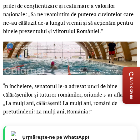
prilej de conștientizare și reafirmare a valorilor
naționale: „Să ne reamintim de puterea cuvintelor care
ne-au călăuzit de-a lungul vremii și să acționăm pentru
binele prezentului și viitorului României.”
LIVE 
RADIO LIVE
În încheiere, senatorul le-a adresat urări de bine
călărășenilor și tuturor românilor, oriunde s-ar afla:
„La mulți ani, călărășeni! La mulți ani, români de
pretutindeni! La mulți ani, România!”
Urmărește-ne pe WhatsApp!