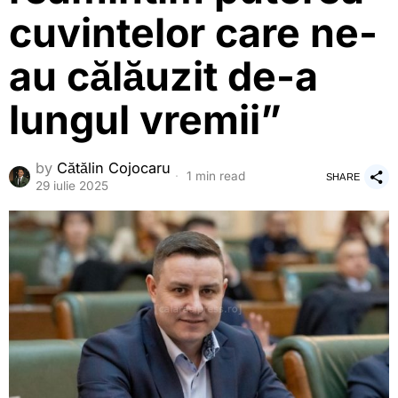
cuvintelor care ne-
au călăuzit de-a
lungul vremii”
by
Cătălin Cojocaru
1 min read
SHARE
29 iulie 2025