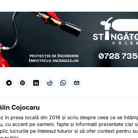
ălin Cojocaru
z în presa locală din 2016 și scriu despre ceea ce se întâmpl
u, cu accent pe oameni, fapte și informații prezentate clar ș
plic lucrurile pe înțelesul tuturor și să ofer context pentru s
es public.