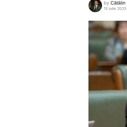
by
Cătălin
15 iulie 2025