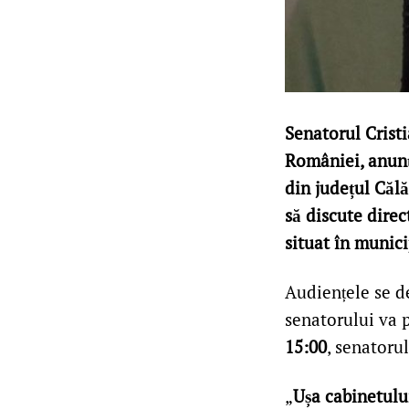
Senatorul Crist
României, anunț
din județul Căl
să discute direc
situat în munici
Audiențele se d
senatorului va p
15:00
, senatoru
„
Ușa cabinetulu