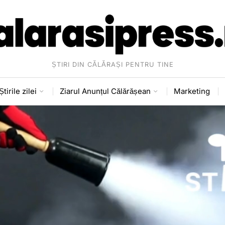
ȘTIRI DIN CĂLĂRAȘI PENTRU TINE
Știrile zilei
Ziarul Anunțul Călărășean
Marketing