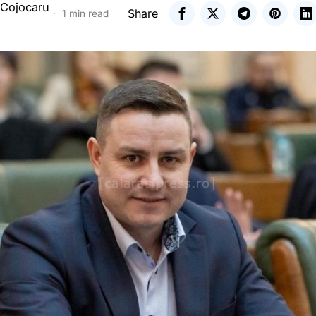
 Cojocaru
Share
1 min read