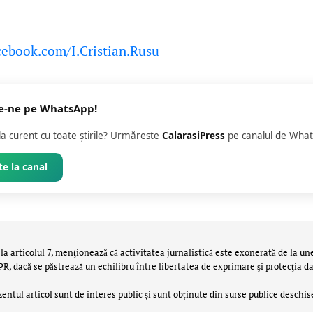
cebook.com/I.Cristian.Rusu
e-ne pe WhatsApp!
 la curent cu toate știrile? Urmăreste
CalarasiPress
pe canalul de What
e la canal
la articolul 7, menţionează că activitatea jurnalistică este exonerată de la un
 dacă se păstrează un echilibru între libertatea de exprimare şi protecţia da
zentul articol sunt de interes public și sunt obținute din surse publice deschis