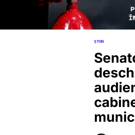
ȘTIRI
Senato
deschi
audie
cabine
munic