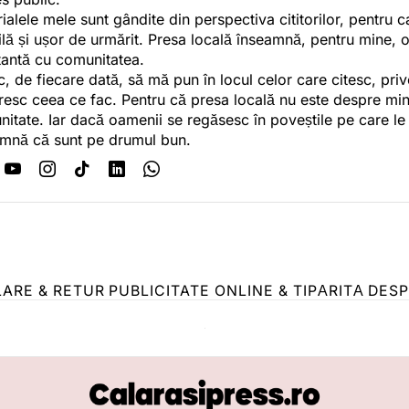
ialele mele sunt gândite din perspectiva cititorilor, pentru c
tilă și ușor de urmărit. Presa locală înseamnă, pentru mine, 
antă cu comunitatea.
c, de fiecare dată, să mă pun în locul celor care citesc, pri
esc ceea ce fac. Pentru că presa locală nu este despre min
itate. Iar dacă oamenii se regăsesc în poveștile pe care le
mnă că sunt pe drumul bun.
LARE & RETUR
PUBLICITATE ONLINE & TIPĂRITĂ
DESP