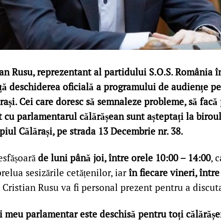
ian Rusu, reprezentant al partidului S.O.S. România î
ă deschiderea oficială a programului de audiențe pe
ărași. Cei care doresc să semnaleze probleme, să facă
t cu parlamentarul călărășean sunt așteptați la birou
piul Călărași, pe strada 13 Decembrie nr. 38.
esfășoară
de luni până joi, între orele 10:00 – 14:00
, 
relua sesizările cetățenilor, iar
în fiecare vineri, într
l Cristian Rusu va fi personal prezent pentru a discuta
i meu parlamentar este deschisă pentru toți călărășen