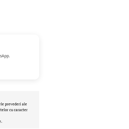
sApp.
ele prevederi ale
telor cu caracter
e.