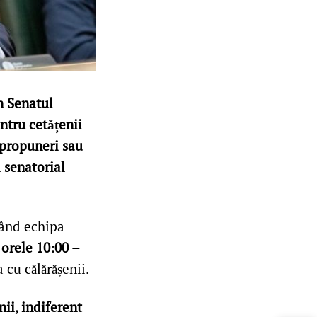
n Senatul
ntru cetățenii
 propuneri sau
l senatorial
când echipa
e orele 10:00 –
 cu călărășenii.
ii, indiferent
LIVE 