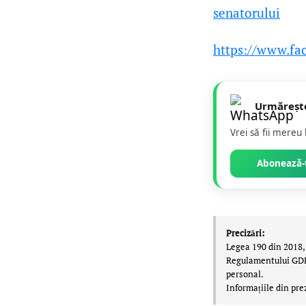
senatorului
https://www.fa
Urmăreșt
Vrei să fii mereu
Abonează-t
Precizări:
Legea 190 din 2018, 
Regulamentului GDPR,
personal.
Informațiile din pre