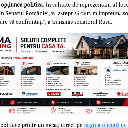
 opțiunea politică.
În calitate de reprezentant al locu
 în Senatul României, vă aștept să căutăm împreună sol
are vă confruntați”, a transmis senatorul Rusu.
 pot face printr-un mesaj direct pe
pagina oficială d