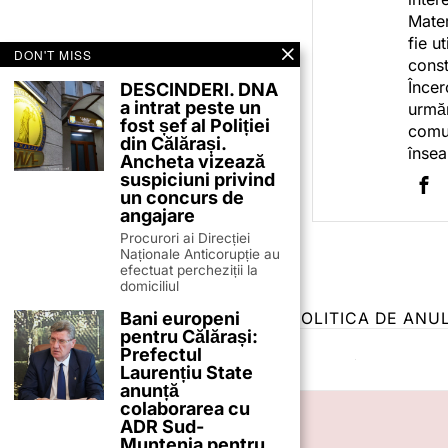
Mater
fie u
DON'T MISS
const
Încer
DESCINDERI. DNA
a intrat peste un
urmăr
fost șef al Poliției
comun
din Călărași.
însea
Ancheta vizează
suspiciuni privind
un concurs de
angajare
Procurori ai Direcției
Naționale Anticorupție au
efectuat percheziții la
domiciliul
Bani europeni
TERMENI ȘI CONDIȚII
COOKIES
POLITICA DE ANU
pentru Călărași:
Prefectul
Laurențiu State
anunță
colaborarea cu
ADR Sud-
Muntenia pentru