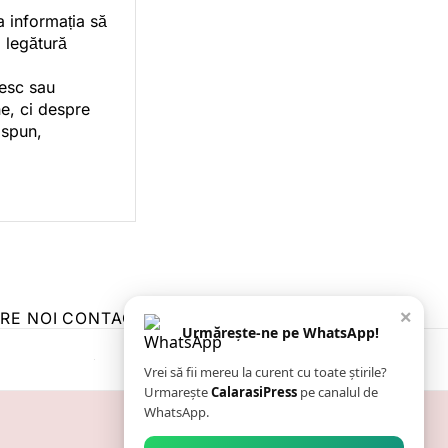
a informația să
o legătură
vesc sau
e, ci despre
 spun,
×
RE NOI
CONTACT
ZIARUL ANUNȚUL CĂLĂRĂȘEAN
Urmărește-ne pe WhatsApp!
Vrei să fii mereu la curent cu toate știrile?
Urmarește
CalarasiPress
pe canalul de
WhatsApp.