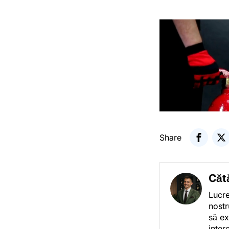
Share
Căt
Lucre
nostr
să ex
inter