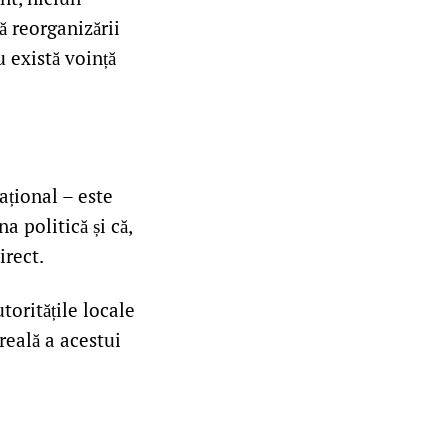
ă reorganizării
u există voință
ațional – este
a politică și că,
irect.
toritățile locale
reală a acestui