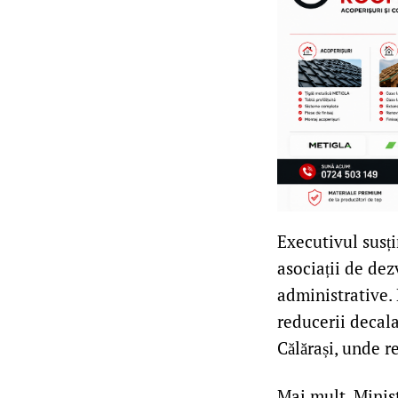
Executivul susți
asociații de de
administrative. 
reducerii decala
Călărași, unde r
Mai mult, Minist