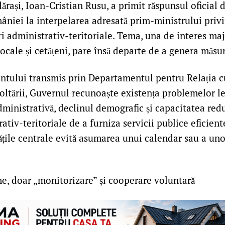
ărași, Ioan-Cristian Rusu, a primit răspunsul oficial 
niei la interpelarea adresată prim-ministrului priv
i administrativ-teritoriale. Tema, una de interes ma
locale și cetățeni, pare însă departe de a genera măsu
ntului transmis prin Departamentul pentru Relația c
oltării, Guvernul recunoaște existența problemelor l
ministrativă, declinul demografic și capacitatea red
rativ-teritoriale de a furniza servicii publice eficient
ățile centrale evită asumarea unui calendar sau a unor
me, doar „monitorizare” și cooperare voluntară