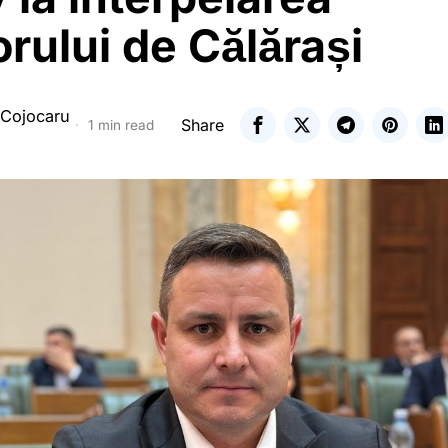
rului de Călărași
 Cojocaru
Share
1 min read