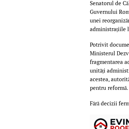
Senatorul de Căl
Guvernului Româ
unei reorganizăr
administrațiile 
Potrivit docume
Ministerul Dezv
fragmentarea ad
unități administ
acestea, autorit
pentru reformă.
Fără decizii fer