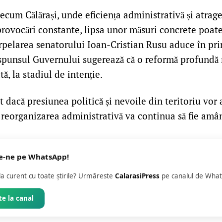
ecum Călărași, unde eficiența administrativă și atrag
rovocări constante, lipsa unor măsuri concrete poate
erpelarea senatorului Ioan-Cristian Rusu aduce în pr
răspunsul Guvernului sugerează că o reformă profundă 
, la stadiul de intenție.
dacă presiunea politică și nevoile din teritoriu vor 
 reorganizarea administrativă va continua să fie amâ
e-ne pe WhatsApp!
 la curent cu toate știrile? Urmăreste
CalarasiPress
pe canalul de What
e la canal