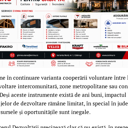
ne în continuare varianta cooperării voluntare între lo
zvoltare intercomunitară, zone metropolitane sau cons
Deși aceste instrumente există de ani buni, impactul
jelor de dezvoltare rămâne limitat, în special în jud
esursele și oportunitățile sunt inegale.
erul Dezvoltării precizează clar că nu există, în preze