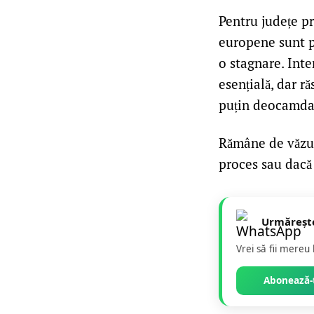
Pentru județe pr
europene sunt p
o stagnare. Int
esențială, dar 
puțin deocamdată
Rămâne de văzut 
proces sau dacă
Urmăreșt
Vrei să fii mereu
Abonează-t