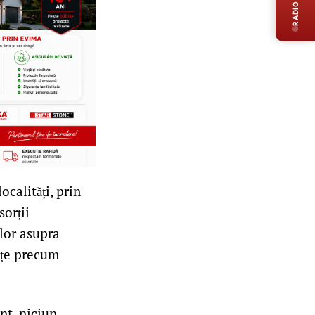
RADIO LIVE
calități, prin
orții
 lor asupra
ețe precum
nt, niciun