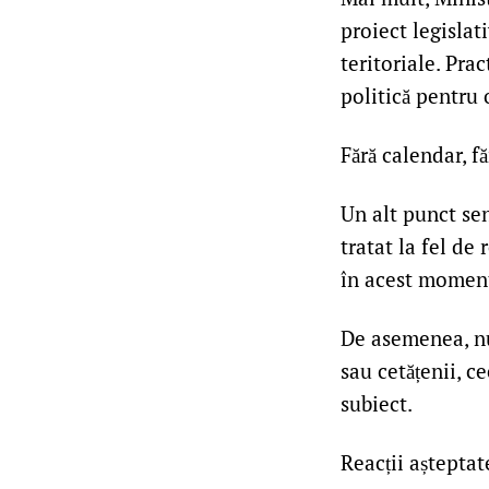
proiect legislat
teritoriale. Pra
politică pentru
Fără calendar, f
Un alt punct sen
tratat la fel de 
în acest moment,
De asemenea, nu 
sau cetățenii, c
subiect.
Reacții așteptat