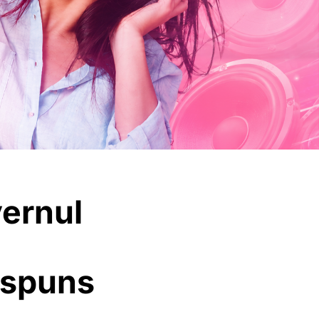
vernul
răspuns