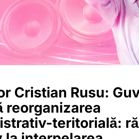
r Cristian Rusu: Gu
 reorganizarea
strativ-teritorială: 
 la interpelarea