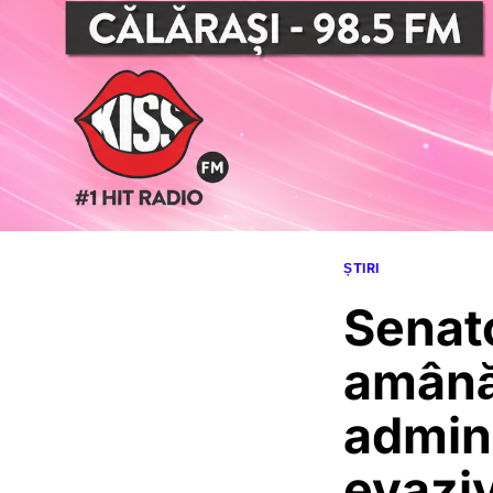
ȘTIRI
Senato
amână
admini
evaziv