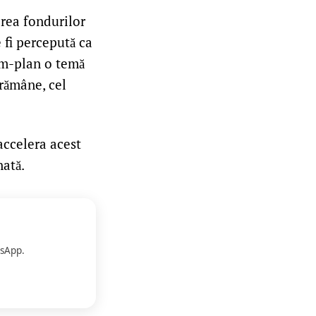
erea fondurilor
 fi percepută ca
im-plan o temă
rămâne, cel
accelera acest
nată.
sApp.