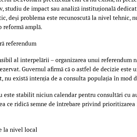
iv, studiu de impact sau analiză instituțională dedicat
ctic, deși problema este recunoscută la nivel tehnic, n
 o reformă amplă.
ără referendum
sibil al interpelării – organizarea unui referendum n
rezervat. Guvernul afirmă că o astfel de decizie este un
 nu există intenția de a consulta populația în mod d
este stabilit niciun calendar pentru consultări cu au
eea ce ridică semne de întrebare privind prioritizarea 
e la nivel local