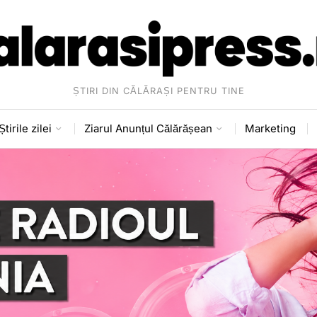
ȘTIRI DIN CĂLĂRAȘI PENTRU TINE
Știrile zilei
Ziarul Anunțul Călărășean
Marketing