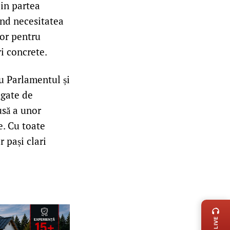
din partea
ind necesitatea
jor pentru
ri concrete.
u Parlamentul și
egate de
usă a unor
e. Cu toate
 pași clari
LIVE 