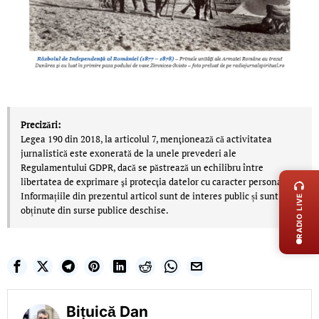
Precizări:
Legea 190 din 2018, la articolul 7, menţionează că activitatea
jurnalistică este exonerată de la unele prevederi ale
LIVE 
Regulamentului GDPR, dacă se păstrează un echilibru între
libertatea de exprimare şi protecţia datelor cu caracter personal.
Informațiile din prezentul articol sunt de interes public și sunt
RADIO LIVE
obținute din surse publice deschise.
Bițuică Dan