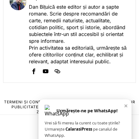
Dan Bițuică este editor și autor a șapte
romane. Scrie despre recomandări de
carte, remedii naturiste, actualitate,
cotidian politic, sport și istorie, abordând
subiectele într-un stil accesibil și orientat
spre informare.
Prin activitatea sa editorială, urmărește să
ofere cititorilor conținut clar, echilibrat și
relevant, adaptat interesului public.
TERMENI ȘI CONDIȚII
COOKIES
POLITICA DE ANULARE & RETUR
×
PUBLICITATE ONLINE & TIPĂRITĂ
DESPRE NOI
CONTACT
Urmărește-ne pe WhatsApp!
ZIARUL ANUNȚUL CĂLĂRĂȘEAN
Vrei să fii mereu la curent cu toate știrile?
Urmarește
CalarasiPress
pe canalul de
WhatsApp.