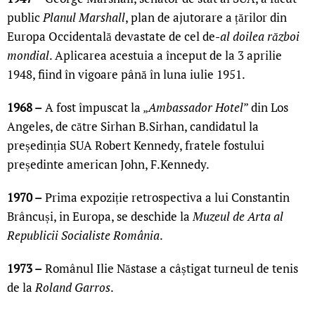
public
Planul Marshall
, plan de ajutorare a țărilor din
Europa Occidentală devastate de cel de-
al doilea război
mondial
. Aplicarea acestuia a început de la 3 aprilie
1948, fiind în vigoare până în luna iulie 1951.
1968 –
A fost împuscat la „
Ambassador Hotel
” din Los
Angeles, de către Sirhan B.Sirhan, candidatul la
președinția SUA Robert Kennedy, fratele fostului
președinte american John, F.Kennedy.
1970 –
Prima expoziție retrospectiva a lui Constantin
Brâncuși, in Europa, se deschide la
Muzeul de Arta al
Republicii Socialiste România
.
1973 –
Românul Ilie Năstase a câștigat turneul de tenis
de la
Roland Garros
.