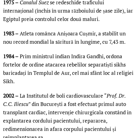
1975 –
Canalul Suez
se redeschide traficului
internațional (închis în urma războiului de șase zile), iar
Egiptul preia controlul celor două maluri.
1983 –
Atleta românca Anișoara Cușmir, a stabilit un
nou record mondial la săritură în lungime, cu 7,43 m.
1984 –
Prim ministrul indian Indira Gandhi, ordona
fortelor de ordine atacarea rebelilor separatiști sikhs
baricadați în Templul de Aur, cel mai sfânt loc al religiei
Sikh.
2002 –
La Institutul de boli cardiovasculare “
Prof. Dr.
C.C. Iliescu
” din București a fost efectuat primul auto
transplant cardiac, intervenție chirurgicala constând in
explantarea cordului pacientului, repararea,
redimensionarea in afara corpului pacientului și
reimplantarea sa.