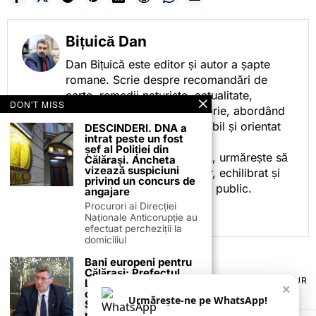
Bițuică Dan
Dan Bițuică este editor și autor a șapte
romane. Scrie despre recomandări de
carte, remedii naturiste, actualitate,
DON'T MISS
cotidian politic, sport și istorie, abordând
subiectele într-un stil accesibil și orientat
DESCINDERI. DNA a
intrat peste un fost
spre informare.
șef al Poliției din
Prin activitatea sa editorială, urmărește să
Călărași. Ancheta
vizează suspiciuni
ofere cititorilor conținut clar, echilibrat și
privind un concurs de
relevant, adaptat interesului public.
angajare
Procurori ai Direcției
Naționale Anticorupție au
efectuat percheziții la
domiciliul
Bani europeni pentru
Călărași: Prefectul
TERMENI ȘI CONDIȚII
COOKIES
POLITICA DE ANULARE & RETUR
Laurențiu State anunță
×
PUBLICITATE ONLINE & TIPĂRITĂ
DESPRE NOI
CONTACT
colaborarea cu ADR
Urmărește-ne pe WhatsApp!
ZIARUL ANUNȚUL CĂLĂRĂȘEAN
Sud-Muntenia pentru
noi finanțări