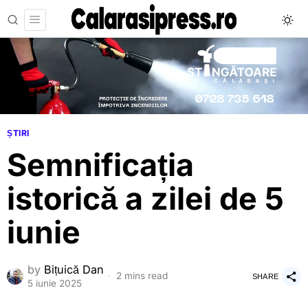
ȘTIRI
Semnificația
istorică a zilei de 5
iunie
by
Bițuică Dan
2 mins read
SHARE
5 iunie 2025