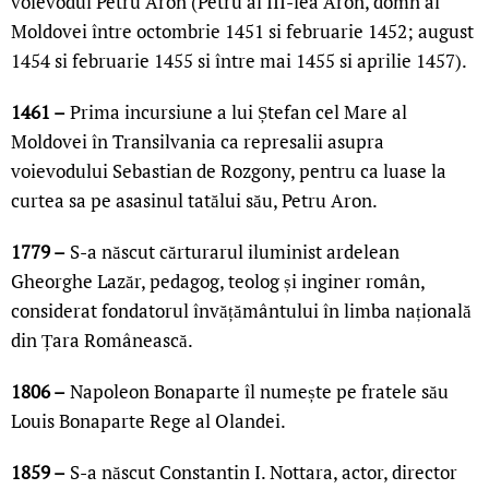
voievodul Petru Aron (Petru al III-lea Aron, domn al
Moldovei între octombrie 1451 si februarie 1452; august
1454 si februarie 1455 si între mai 1455 si aprilie 1457).
1461 –
Prima incursiune a lui Ștefan cel Mare al
Moldovei în Transilvania ca represalii asupra
voievodului Sebastian de Rozgony, pentru ca luase la
curtea sa pe asasinul tatălui său, Petru Aron.
1779 –
S-a născut cărturarul iluminist ardelean
Gheorghe Lazăr, pedagog, teolog și inginer român,
considerat fondatorul învățământului în limba națională
din Țara Românească.
1806 –
Napoleon Bonaparte îl numește pe fratele său
Louis Bonaparte Rege al Olandei.
1859 –
S-a născut Constantin I. Nottara, actor, director