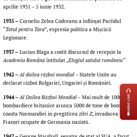
aprilie 1931 – 5 iunie 1932.
1935 –
Corneliu Zelea Codreanu a înființat Partidul
“
Totul pentru Tara
”, expresia politica a Mișcării
Legionare.
1937 –
Lucian Blaga a rostit discursul de recepție la
Academia Română
intitulat „
Elogiul satului românesc
“
1942 –
Al doilea război mondial
– Statele Unite au
LIVE 
declarat război Bulgariei, Ungariei și României.
RADIO LIVE
1944 –
Al Doilea Război Mondial
– Mai mult de 1000 de
bombardiere britanice arunca 5000 de tone de bombe pe
coasta Normandiei in pregătirea
zilei Z
, invadarea
Franței ocupate de Germania nazistă.
1947 –
George Marshall, senator de stat al SUA, a făcut