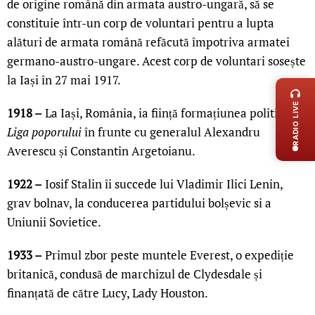
de origine română din armata austro-ungară, să se
constituie într-un corp de voluntari pentru a lupta
alături de armata română refăcută împotriva armatei
germano-austro-ungare. Acest corp de voluntari sosește
LIVE 
la Iași în 27 mai 1917.
RADIO LIVE
1918 –
La Iași, România, ia ființă formațiunea politică
Liga poporului
în frunte cu generalul Alexandru
Averescu și Constantin Argetoianu.
1922 –
Iosif Stalin îi succede lui Vladimir Ilici Lenin,
grav bolnav, la conducerea partidului bolșevic si a
Uniunii Sovietice.
1933 –
Primul zbor peste muntele Everest, o expediție
britanică, condusă de marchizul de Clydesdale și
finanțată de către Lucy, Lady Houston.