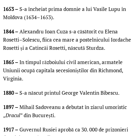
1653 –
S-a încheiat prima domnie a lui Vasile Lupu în
Moldova (1634–1653).
1844 –
Alexandru Ioan Cuza s-a căsătorit cu Elena
Rosetti–Solescu, fiica cea mare a postelnicului Iordache
Rosetti și a Catincăi Rosetti, născută Sturdza.
1865 –
In timpul războiului civil american, armatele
Uniunii ocupă capitala secesioniștilor din Richmond,
Virginia.
1880 –
S-a născut printul George Valentin Bibescu.
1897 –
Mihail Sadoveanu a debutat în ziarul umoristic
„
Dracul
” din București.
1917 –
Guvernul Rusiei aprobă ca 30. 000 de prizonieri