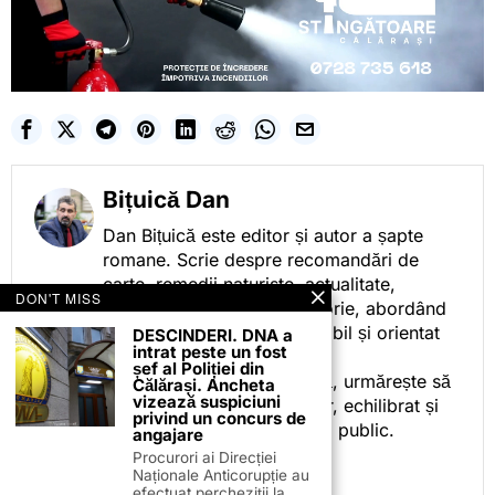
Bițuică Dan
Dan Bițuică este editor și autor a șapte
romane. Scrie despre recomandări de
carte, remedii naturiste, actualitate,
DON'T MISS
cotidian politic, sport și istorie, abordând
subiectele într-un stil accesibil și orientat
DESCINDERI. DNA a
intrat peste un fost
spre informare.
șef al Poliției din
Prin activitatea sa editorială, urmărește să
Călărași. Ancheta
vizează suspiciuni
ofere cititorilor conținut clar, echilibrat și
privind un concurs de
relevant, adaptat interesului public.
angajare
Procurori ai Direcției
Naționale Anticorupție au
efectuat percheziții la