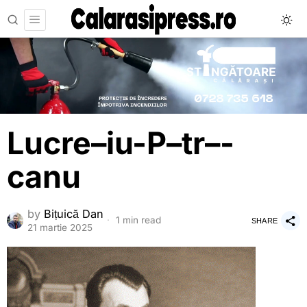
Lucre–iu-P–tr–-
canu
by
Bițuică Dan
1 min read
SHARE
21 martie 2025