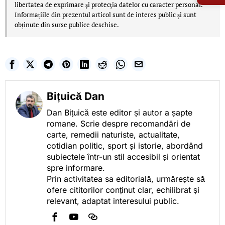
libertatea de exprimare şi protecţia datelor cu caracter personal.
Informațiile din prezentul articol sunt de interes public și sunt
obținute din surse publice deschise.
Bițuică Dan
Dan Bițuică este editor și autor a șapte
romane. Scrie despre recomandări de
carte, remedii naturiste, actualitate,
cotidian politic, sport și istorie, abordând
subiectele într-un stil accesibil și orientat
spre informare.
Prin activitatea sa editorială, urmărește să
ofere cititorilor conținut clar, echilibrat și
relevant, adaptat interesului public.