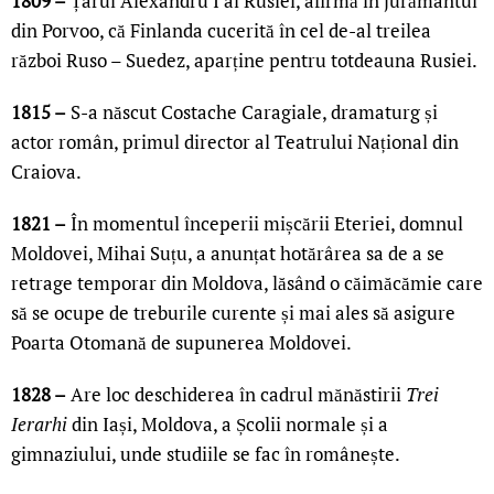
1809 –
Țarul Alexandru I al Rusiei, afirmă în jurământul
din Porvoo, că Finlanda cucerită în cel de-al treilea
război Ruso – Suedez, aparține pentru totdeauna Rusiei.
1815 –
S-a născut Costache Caragiale, dramaturg și
actor român, primul director al Teatrului Național din
Craiova.
1821 –
În momentul începerii mișcării Eteriei, domnul
Moldovei, Mihai Suțu, a anunțat hotărârea sa de a se
retrage temporar din Moldova, lăsând o căimăcămie care
să se ocupe de treburile curente și mai ales să asigure
Poarta Otomană de supunerea Moldovei.
1828 –
Are loc deschiderea în cadrul mănăstirii
Trei
Ierarhi
din Iași, Moldova, a Școlii normale și a
gimnaziului, unde studiile se fac în românește.