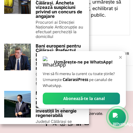
Prin activitatea sa editorială, urmărește să
Călărași. Ancheta
vizează suspiciuni
ofere cititorilor conținut clar, echilibrat și
privind un concurs de
relevant, adaptat interesului public.
angajare
Procurori ai Direcției
Naționale Anticorupție au
efectuat percheziții la
domiciliul
Bani europeni pentru
Călărași: Prefectul
TERMENI ȘI CONDIȚII
COOKIES
POLITICA DE ANULARE & RETUR
Laurențiu State anunță
×
PUBLICITATE ONLINE & TIPĂRITĂ
DESPRE NOI
CONTACT
colaborarea cu ADR
Urmărește-ne pe WhatsApp!
ZIARUL ANUNȚUL CĂLĂRĂȘEAN
Sud-Muntenia pentru
noi finanțări
Vrei să fii mereu la curent cu toate știrile?
Călărașul se pregătește
să intre pe harta
Urmarește
CalarasiPress
pe canalul de
finanțărilor europene, cu
WhatsApp.
Ministrul Energiei:
Județul Călărași,
Abonează-te la canal
printre beneficiarii
unui nou program de
investiții în energie
©
2026
- Toate drepturile sunt rezervate.
regenerabilă
Județul Călărași se
numără printre cele 31 de
județe care