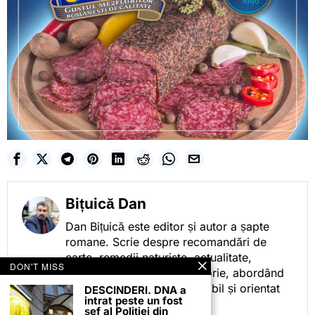
Bițuică Dan
Dan Bițuică este editor și autor a șapte
romane. Scrie despre recomandări de
carte, remedii naturiste, actualitate,
DON'T MISS
cotidian politic, sport și istorie, abordând
subiectele într-un stil accesibil și orientat
DESCINDERI. DNA a
intrat peste un fost
spre informare.
șef al Poliției din