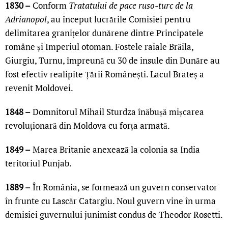
1830 –
Conform
Tratatului de pace ruso-turc de la
Adrianopol
, au început lucrările Comisiei pentru
delimitarea granițelor dunărene dintre Principatele
române și Imperiul otoman. Fostele raiale Brăila,
Giurgiu, Turnu, împreună cu 30 de insule din Dunăre au
fost efectiv realipite Țării Românești. Lacul Brateș a
revenit Moldovei.
1848 –
Domnitorul Mihail Sturdza înăbușă mișcarea
revoluționară din Moldova cu forța armată.
1849 –
Marea Britanie anexează la colonia sa India
teritoriul Punjab.
1889 –
În România, se formează un guvern conservator
în frunte cu Lascăr Catargiu. Noul guvern vine în urma
demisiei guvernului junimist condus de Theodor Rosetti.