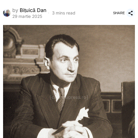
by
Bițuică Dan
3 mins read
SHARE
29 martie 2025