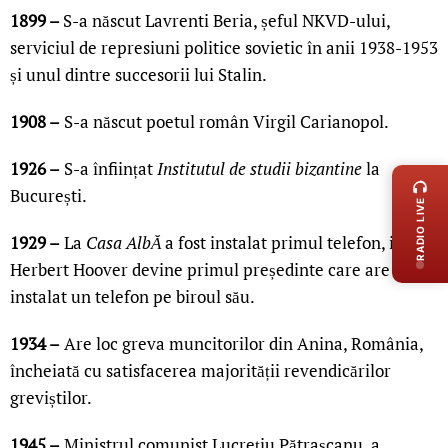
1899 –
S-a născut Lavrenti Beria, șeful NKVD-ului,
serviciul de represiuni politice sovietic în anii 1938-1953
și unul dintre succesorii lui Stalin.
1908 –
S-a născut poetul român Virgil Carianopol.
LIVE 
1926 –
S-a înființat
Institutul de studii bizantine
la
București.
RADIO LIVE
1929 –
La
Casa AlbĂ
a fost instalat primul telefon, iar
Herbert Hoover devine primul președinte care are
instalat un telefon pe biroul său.
1934 –
Are loc greva muncitorilor din Anina, România,
încheiată cu satisfacerea majorității revendicărilor
greviștilor.
1945 –
Ministrul comunist Lucrețiu Pătrașcanu, a