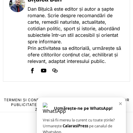
Dan Bițuică este editor și autor a șapte
romane. Scrie despre recomandări de
carte, remedii naturiste, actualitate,
cotidian politic, sport și istorie, abordând
subiectele într-un stil accesibil și orientat
spre informare.
Prin activitatea sa editorială, urmărește să
ofere cititorilor conținut clar, echilibrat și
relevant, adaptat interesului public.
TERMENI ȘI CONDIȚII
COOKIES
POLITICA DE ANULARE & RETUR
×
PUBLICITATE ONLINE & TIPĂRITĂ
DESPRE NOI
CONTACT
Urmărește-ne pe WhatsApp!
ZIARUL ANUNȚUL CĂLĂRĂȘEAN
Vrei să fii mereu la curent cu toate știrile?
Urmarește
CalarasiPress
pe canalul de
WhatsApp.