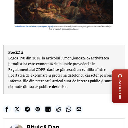
Precizări:
Legea 190 din 2018, la articolul 7, menţionează că activitatea
jurnalistică este exonerată de la unele prevederi ale
LIVE 
Regulamentului GDPR, dacă se păstrează un echilibru între
libertatea de exprimare şi protecţia datelor cu caracter personal.
Informațiile din prezentul articol sunt de interes public și sunt
RADIO LIVE
obținute din surse publice deschise.
Bițuică Dan