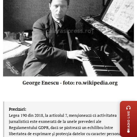
LIVE 
Precizări:
RADIO LIVE
Legea 190 din 2018, la articolul 7, menţionează că activitatea
jurnalistică este exonerată de la unele prevederi ale
Regulamentului GDPR, dacă se păstrează un echilibru între
libertatea de exprimare şi protecţia datelor cu caracter personal.