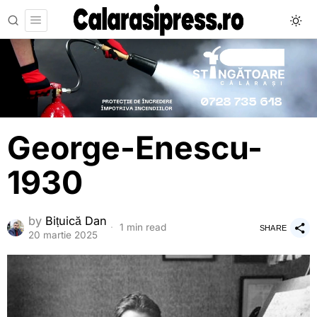
George-Enescu-
1930
by
Bițuică Dan
1 min read
SHARE
20 martie 2025