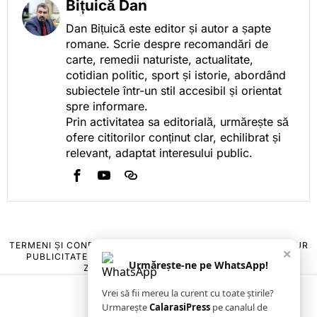
Bițuică Dan
Dan Bițuică este editor și autor a șapte
romane. Scrie despre recomandări de
carte, remedii naturiste, actualitate,
cotidian politic, sport și istorie, abordând
subiectele într-un stil accesibil și orientat
spre informare.
Prin activitatea sa editorială, urmărește să
ofere cititorilor conținut clar, echilibrat și
relevant, adaptat interesului public.
TERMENI ȘI CONDIȚII
COOKIES
POLITICA DE ANULARE & RETUR
×
PUBLICITATE ONLINE & TIPĂRITĂ
DESPRE NOI
CONTACT
Urmărește-ne pe WhatsApp!
ZIARUL ANUNȚUL CĂLĂRĂȘEAN
Vrei să fii mereu la curent cu toate știrile?
Urmarește
CalarasiPress
pe canalul de