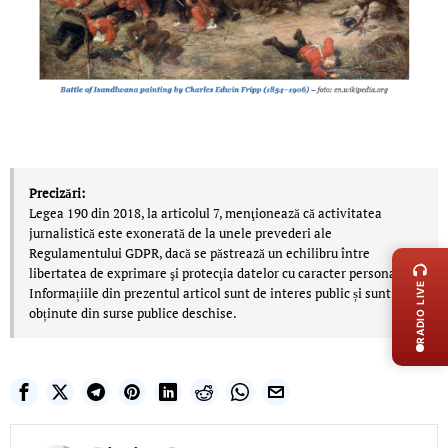
Precizări:
Legea 190 din 2018, la articolul 7, menţionează că activitatea
LIVE 
jurnalistică este exonerată de la unele prevederi ale
Regulamentului GDPR, dacă se păstrează un echilibru între
libertatea de exprimare şi protecţia datelor cu caracter personal.
RADIO LIVE
Informațiile din prezentul articol sunt de interes public și sunt
obținute din surse publice deschise.