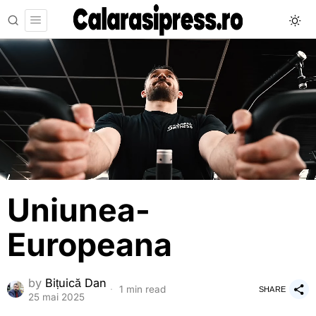
Uniunea-
Europeana
by
Bițuică Dan
1 min read
SHARE
25 mai 2025