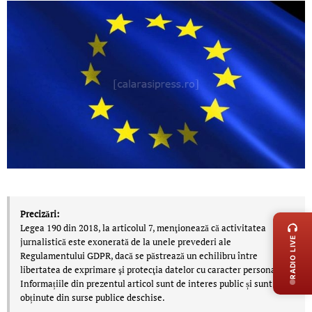
LIVE 
Precizări:
Legea 190 din 2018, la articolul 7, menţionează că activitatea
RADIO LIVE
jurnalistică este exonerată de la unele prevederi ale
Regulamentului GDPR, dacă se păstrează un echilibru între
libertatea de exprimare şi protecţia datelor cu caracter personal.
Informațiile din prezentul articol sunt de interes public și sunt
obținute din surse publice deschise.