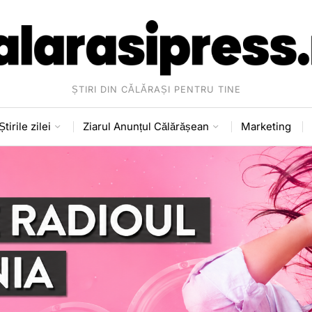
ȘTIRI DIN CĂLĂRAȘI PENTRU TINE
Știrile zilei
Ziarul Anunțul Călărășean
Marketing