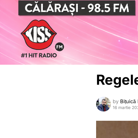
Regel
by
Bițuică
16 martie 20