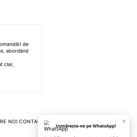
ecomandări de
orie, abordând
t clar,
×
RE NOI
CONTACT
ZIARUL ANUNȚUL CĂLĂRĂȘEAN
Urmărește-ne pe WhatsApp!