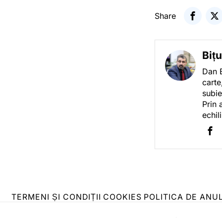
Share
Biț
Dan B
carte
subie
Prin 
echil
TERMENI ȘI CONDIȚII
COOKIES
POLITICA DE ANU