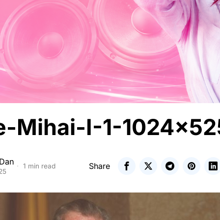
e-Mihai-I-1-1024×52
 Dan
Share
1 min read
25