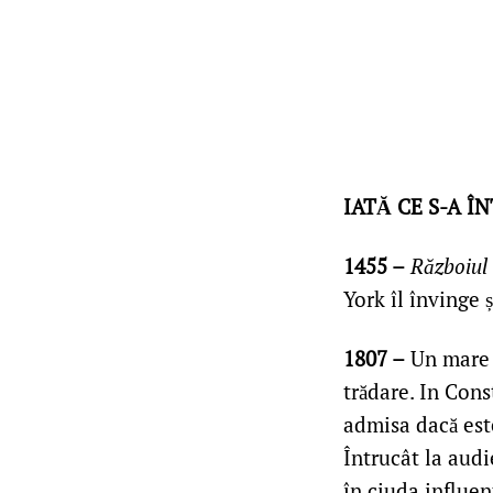
IATĂ CE S-A Î
1455 –
Războiul
York îl învinge 
1807 –
Un mare j
trădare. In Cons
admisa dacă este
Întrucât la audi
în ciuda influen