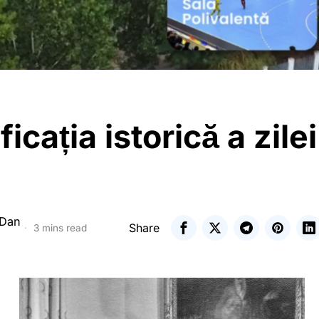
icația istorică a zile
 Dan
Share
3 mins read