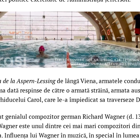
a de la Aspern-Lessing
de lângă Viena, armatele cond
a dată respinse de către o armată străină, armata aust
iducelui Carol, care le-a împiedicat sa traverseze 
ut genialul compozitor german Richard Wagner (d. 13
Wagner este unul dintre cei mai mari compozitori din
 Influența lui Wagner în muzică, în special în lumea