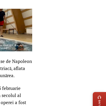
use de Napoleon
riacă, aflata
Dunărea.
 februarie
LIVE 
 secolul al
 operei a fost