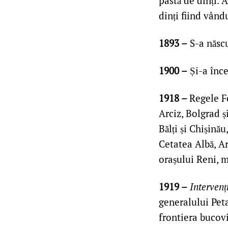
pastă de dinți. 
dinți fiind vând
1893 –
S-a născ
1900 –
Și-a înce
1918 –
Regele Fe
Arciz, Bolgrad ș
Bălți și Chișină
Cetatea Albă, Ar
orașului Reni, 
1919 –
Intervenț
generalului Peta
frontiera bucovi