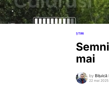
ȘTIRI
Semnif
mai
by
Bițuică
22 mai 2025