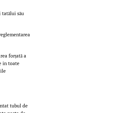
 tatălui său
 reglementarea
rea forțată a
e in toate
ile
entat tubul de