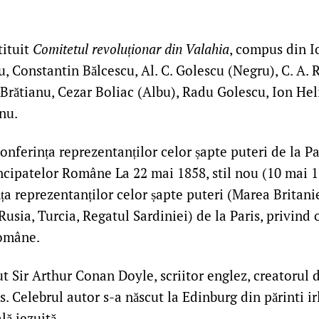
tituit
Comitetul revoluționar din Valahia
, compus din I
, Constantin Bălcescu, Al. C. Golescu (Negru), C. A. 
. Brătianu, Cezar Boliac (Albu), Radu Golescu, Ion He
nu.
nferința reprezentanților celor șapte puteri de la Pa
ncipatelor Române La 22 mai 1858, stil nou (10 mai 18
a reprezentanților celor șapte puteri (Marea Britanie
 Rusia, Turcia, Regatul Sardiniei) de la Paris, privind
Române.
t Sir Arthur Conan Doyle, scriitor englez, creatorul 
 Celebrul autor s-a născut la Edinburg din părinti ir
lă iezuită.