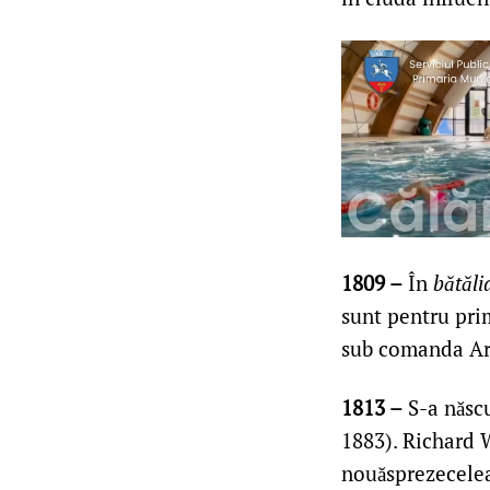
1809 –
În
bătăli
sunt pentru prim
sub comanda Arh
1813 –
S-a născ
1883). Richard 
nouăsprezecelea.