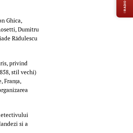
RADIO LIVE
on Ghica,
Rosetti, Dumitru
liade Rădulescu
ris, privind
58, stil vechi)
, Franța,
 organizarea
detectivului
landezi si a