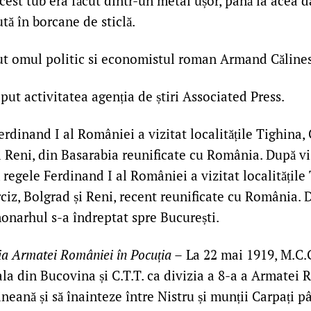
Acest tub era făcut dintr-un metal ușor, până la acea 
ută în borcane de sticlă.
ut omul politic si economistul roman Armand Căline
put activitatea agenția de știri Associated Press.
rdinand I al României a vizitat localitățile Tighina, 
i Reni, din Basarabia reunificate cu România. După viz
u, regele Ferdinand I al României a vizitat localitățile
ciz, Bolgrad și Reni, recent reunificate cu România. 
monarhul s-a îndreptat spre București.
ia Armatei României în Pocuția –
La 22 mai 1919, M.C.
la din Bucovina și C.T.T. ca divizia a 8-a a Armatei 
neană și să înainteze între Nistru și munții Carpați pâ