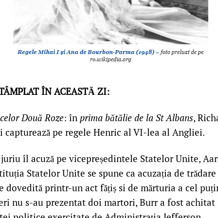
NTÂMPLAT ÎN ACEASTĂ ZI:
 celor Două Roze
: în
prima bătălie de la St Albans
, Rich
și capturează pe regele Henric al VI-lea al Angliei.
uriu îl acuză pe vicepreședintele Statelor Unite, Aar
tituția Statelor Unite se spune ca acuzația de trădare 
 dovedită printr-un act fățiș si de mărturia a cel puț
eri nu s-au prezentat doi martori, Burr a fost achitat
tei politice exercitate de Administrația Jefferson.