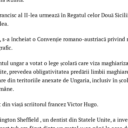
ancisc al II-lea urmează în Regatul celor Două Sicilii
lea.
 s-a încheiat o Convenție romano-austriacă privind
rafic.
ul ungar a votat o lege școlară care viza maghiariza
ite, prevedea obligativitatea predării limbii maghiar
re din teritoriile anexate de Ungaria, inclusiv în școl
omâne.
 din viață scriitorul francez Victor Hugo.
ngton Sheffield , un dentist din Statele Unite, a inv