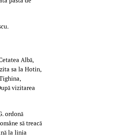
data pasta de
scu.
Cetatea Albă,
ita sa la Hotin,
 Tighina,
După vizitarea
G. ordonă
Române să treacă
nă la linia