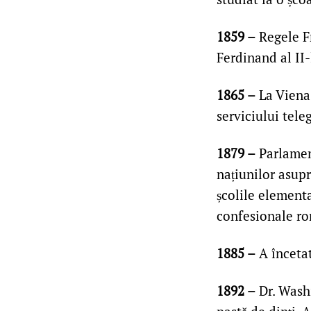
1859 –
Regele Fr
Ferdinand al II-
1865 –
La Viena,
serviciului teleg
1879 –
Parlament
națiunilor asupr
școlile elementa
confesionale r
1885 –
A încetat
1892 –
Dr. Washi