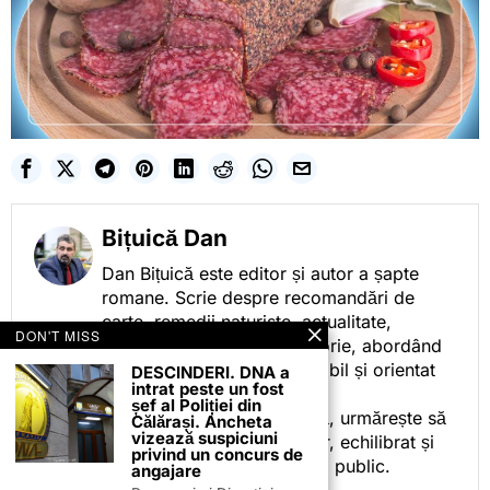
Bițuică Dan
Dan Bițuică este editor și autor a șapte
romane. Scrie despre recomandări de
carte, remedii naturiste, actualitate,
DON'T MISS
cotidian politic, sport și istorie, abordând
subiectele într-un stil accesibil și orientat
DESCINDERI. DNA a
intrat peste un fost
spre informare.
șef al Poliției din
Prin activitatea sa editorială, urmărește să
Călărași. Ancheta
vizează suspiciuni
ofere cititorilor conținut clar, echilibrat și
privind un concurs de
relevant, adaptat interesului public.
angajare