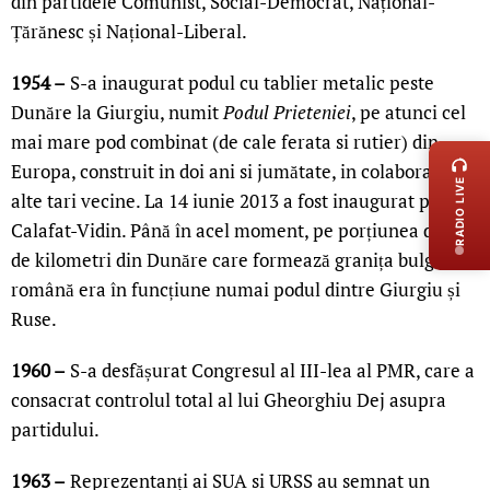
din partidele Comunist, Social-Democrat, Național-
Țărănesc și Național-Liberal.
1954 –
S-a inaugurat podul cu tablier metalic peste
Dunăre la Giurgiu, numit
Podul Prieteniei
, pe atunci cel
LIVE 
mai mare pod combinat (de cale ferata si rutier) din
Europa, construit in doi ani si jumătate, in colaborare cu
RADIO LIVE
alte tari vecine. La 14 iunie 2013 a fost inaugurat podul
Calafat-Vidin. Până în acel moment, pe porțiunea de 470
de kilometri din Dunăre care formează granița bulgaro-
română era în funcțiune numai podul dintre Giurgiu și
Ruse.
1960 –
S-a desfășurat Congresul al III-lea al PMR, care a
consacrat controlul total al lui Gheorghiu Dej asupra
partidului.
1963 –
Reprezentanți ai SUA si URSS au semnat un