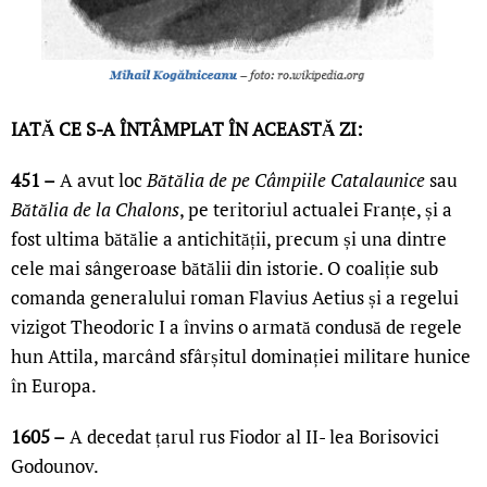
IATĂ CE S-A ÎNTÂMPLAT ÎN ACEASTĂ ZI:
4
51 –
A avut loc
Bătălia de pe Câmpiile Catalaunice
sau
Bătălia de la Chalons
, pe teritoriul actualei Franțe, și a
fost ultima bătălie a antichității, precum și una dintre
cele mai sângeroase bătălii din istorie. O coaliție sub
comanda generalului roman Flavius Aetius și a regelui
vizigot Theodoric I a învins o armată condusă de regele
hun Attila, marcând sfârșitul dominației militare hunice
în Europa.
1605 –
A decedat țarul rus Fiodor al II- lea Borisovici
Godounov.