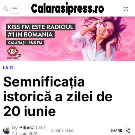
LA ZI
Semnificația
istorică a zilei de
20 iunie
by
Bițuică Dan
3 mins read
SHARE
20 iunie 2025