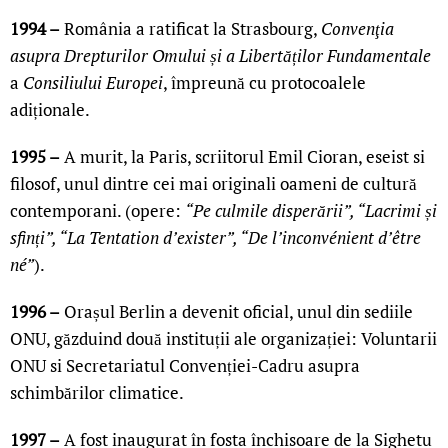
1994 –
România a ratificat la Strasbourg,
Convenţia
asupra Drepturilor Omului și a Libertăților Fundamentale
a
Consiliului Europei
, împreună cu protocoalele
adiționale.
1995 –
A murit, la Paris, scriitorul Emil Cioran, eseist si
filosof, unul dintre cei mai originali oameni de cultură
contemporani. (opere:
“Pe culmile disperării”, “Lacrimi și
sfinți”, “La Tentation d’exister”, “De l’inconvénient d’être
né”
).
1996 –
Orașul Berlin a devenit oficial, unul din sediile
ONU, găzduind două instituții ale organizației: Voluntarii
ONU si Secretariatul Convenției-Cadru asupra
schimbărilor climatice.
1997 –
A fost inaugurat în fosta închisoare de la Sighetu