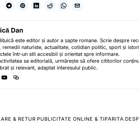
uică Dan
ițuică este editor și autor a șapte romane. Scrie despre r
, remedii naturiste, actualitate, cotidian politic, sport și ist
ctele într-un stil accesibil și orientat spre informare.
activitatea sa editorială, urmărește să ofere cititorilor conținu
ibrat și relevant, adaptat interesului public.
LARE & RETUR
PUBLICITATE ONLINE & TIPĂRITĂ
DESP