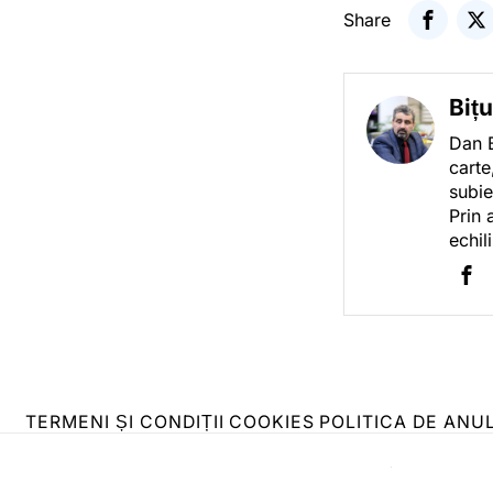
Share
Biț
Dan B
carte
subie
Prin 
echil
TERMENI ȘI CONDIȚII
COOKIES
POLITICA DE ANU