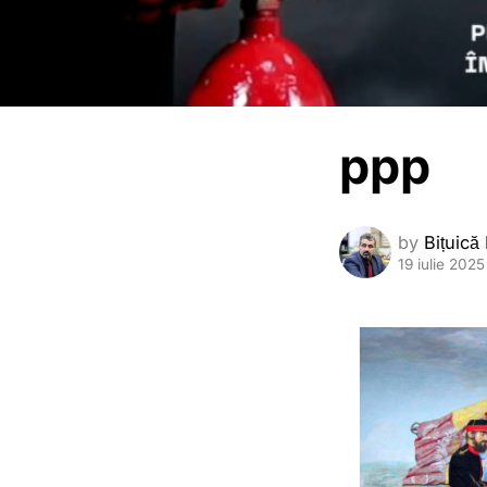
ppp
by
Bițuică
19 iulie 2025