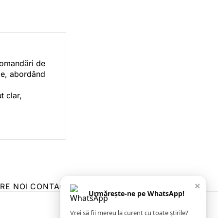
ecomandări de
orie, abordând
t clar,
×
RE NOI
CONTACT
ZIARUL ANUNȚUL CĂLĂRĂȘEAN
Urmărește-ne pe WhatsApp!
Vrei să fii mereu la curent cu toate știrile?