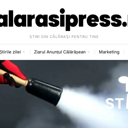
ȘTIRI DIN CĂLĂRAȘI PENTRU TINE
Știrile zilei
Ziarul Anunțul Călărășean
Marketing