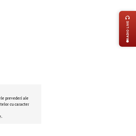
LIVE 
RADIO LIVE
ele prevederi ale
telor cu caracter
e.