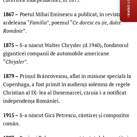
RADIO LIVE
1867 –
Poetul Mihai Eminescu a publicat, în revista
ardeleana “
Familia
”, poemul “
Ce doresc eu ție, dulce
Românie
”.
1875 –
S-a născut Walter Chrysler (d.1940), fondatorul
giganticei companii de automobile americane
“
Chrysler
”.
1879 –
Prințul Brâncoveanu, aflat în misiune specială la
Copenhaga, a fost primit în audiență solemnă de regele
Christian al IX- lea al Danemarcei, căruia i-a notificat
independența României.
1915 –
S-a născut Gică Petrescu, cântăreț și compozitor
român.