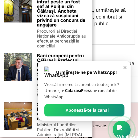
intrat peste un fost
spre informare.
șef al Poliției din
Prin activitatea sa editorială, urmărește să
Călărași. Ancheta
vizează suspiciuni
ofere cititorilor conținut clar, echilibrat și
privind un concurs de
relevant, adaptat interesului public.
angajare
Procurori ai Direcției
Naționale Anticorupție au
efectuat percheziții la
domiciliul
Bani europeni pentru
Călărași: Prefectul
TERMENI ȘI CONDIȚII
COOKIES
POLITICA DE ANULARE & RETUR
Laurențiu State anunță
×
PUBLICITATE ONLINE & TIPĂRITĂ
DESPRE NOI
CONTACT
colaborarea cu ADR
Urmărește-ne pe WhatsApp!
Sud-Muntenia pentru
ZIARUL ANUNȚUL CĂLĂRĂȘEAN
noi finanțări
Vrei să fii mereu la curent cu toate știrile?
Călărașul se pregătește
să intre pe harta
Urmarește
CalarasiPress
pe canalul de
finanțărilor europene, cu
WhatsApp.
Ședințele Consiliilor
Locale pot fi
Abonează-te la canal
organizate prin
mijloace electronice
Ministerul Lucrărilor
©
2026
- Toate drepturile sunt rezervate.
Publice, Dezvoltării și
Administrației (MLPDA)