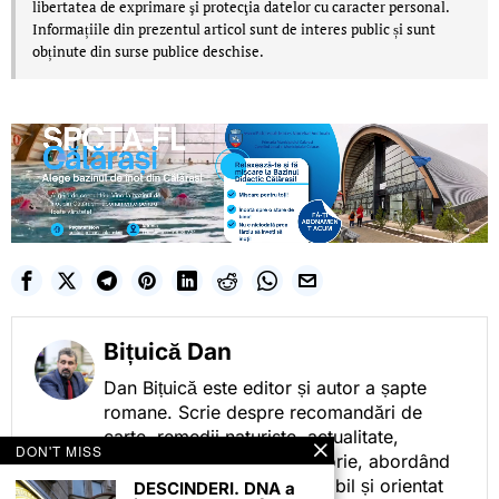
libertatea de exprimare şi protecţia datelor cu caracter personal.
Informațiile din prezentul articol sunt de interes public și sunt
obținute din surse publice deschise.
Bițuică Dan
Dan Bițuică este editor și autor a șapte
romane. Scrie despre recomandări de
carte, remedii naturiste, actualitate,
DON'T MISS
cotidian politic, sport și istorie, abordând
subiectele într-un stil accesibil și orientat
DESCINDERI. DNA a