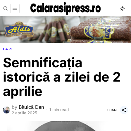
LA ZI
Semnificația
istorică a zilei de 2
aprilie
by
Bițuică Dan
1 min read
SHARE
2 aprilie 2025