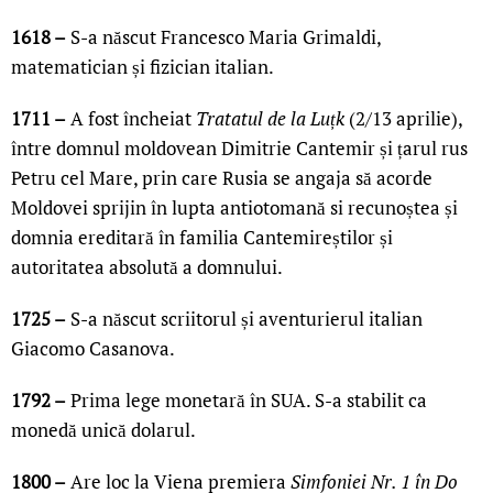
1618 –
S-a născut Francesco Maria Grimaldi,
matematician și fizician italian.
1711 –
A fost încheiat
Tratatul de la Luțk
(2/13 aprilie),
între domnul moldovean Dimitrie Cantemir și țarul rus
Petru cel Mare, prin care Rusia se angaja să acorde
Moldovei sprijin în lupta antiotomană si recunoștea și
domnia ereditară în familia Cantemireștilor și
autoritatea absolută a domnului.
1725 –
S-a născut scriitorul și aventurierul italian
Giacomo Casanova.
1792 –
Prima lege monetară în SUA. S-a stabilit ca
monedă unică dolarul.
1800 –
Are loc la Viena premiera
Simfoniei Nr. 1 în Do