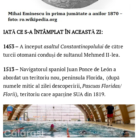
IATĂ CE S-A ÎNTÂMPLAT ÎN ACEASTĂ ZI:
1453 –
A început
asaltul Constantinopolului
de către
turcii otomani conduși de sultanul Mehmed II-lea.
1513 –
Navigatorul spaniol Juan Ponce de León a
abordat un teritoriu nou, peninsula Florida, (după
numele mitic al zilei descoperirii,
Pascuas Floridas/
Florii),
teritoriu
care aparține SUA din 1819.