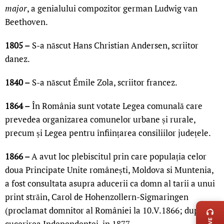
major
, a genialului compozitor german Ludwig van
Beethoven.
1805 –
S-a născut Hans Christian Andersen, scriitor
danez.
1840 –
S-a născut Émile Zola, scriitor francez.
1864 –
În România sunt votate Legea comunală care
prevedea organizarea comunelor urbane și rurale,
precum și Legea pentru înființarea consiliilor județele.
1866 –
A avut loc plebiscitul prin care populația celor
doua Principate Unite românești, Moldova si Muntenia,
a fost consultata asupra aducerii ca domn al tarii a unui
LIVE 
print străin, Carol de Hohenzollern-Sigmaringen
(proclamat domnitor al României la 10.V.1866; după
cucerirea Independentei, in 1877.