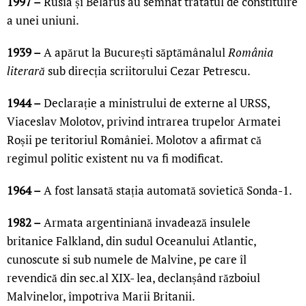
1997 –
Rusia și Belarus au semnat tratatul de constituire
a unei uniuni.
1939 –
A apărut la București săptămânalul
România
literară
sub direcția scriitorului Cezar Petrescu.
1944 –
Declarație a ministrului de externe al URSS,
Viaceslav Molotov, privind intrarea trupelor Armatei
Roșii pe teritoriul României. Molotov a afirmat că
regimul politic existent nu va fi modificat.
1964 –
A fost lansată stația automată sovietică Sonda-1.
1982 –
Armata argentiniană invadează insulele
britanice Falkland, din sudul Oceanului Atlantic,
cunoscute si sub numele de Malvine, pe care îl
revendică din sec.al XIX- lea, declanșând războiul
Malvinelor, împotriva Marii Britanii.