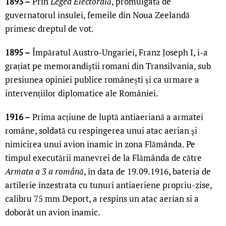
1893 –
Prin
Legea Electorală
, promulgată de
guvernatorul insulei, femeile din Noua Zeelandă
primesc dreptul de vot.
1895 –
Împăratul Austro-Ungariei, Franz Joseph I, i-a
grațiat pe memorandiştii romani din Transilvania, sub
presiunea opiniei publice românești și ca urmare a
intervențiilor diplomatice ale României.
1916 –
Prima acțiune de luptă antiaeriană a armatei
române, soldată cu respingerea unui atac aerian şi
nimicirea unui avion inamic în zona Flămânda. Pe
timpul executării manevrei de la Flămânda de către
Armata a 3 a română
, în data de 19.09.1916, bateria de
artilerie înzestrata cu tunuri antiaeriene propriu-zise,
calibru 75 mm Deport, a respins un atac aerian si a
doborât un avion inamic.