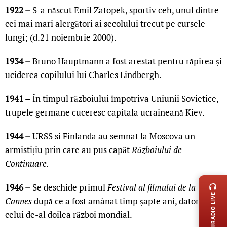
1922 –
S-a născut Emil Zatopek, sportiv ceh, unul dintre
cei mai mari alergători ai secolului trecut pe cursele
lungi; (d.21 noiembrie 2000).
1934 –
Bruno Hauptmann a fost arestat pentru răpirea și
uciderea copilului lui Charles Lindbergh.
1941 –
În timpul războiului împotriva Uniunii Sovietice,
trupele germane cuceresc capitala ucraineană Kiev.
1944 –
URSS si Finlanda au semnat la Moscova un
armistițiu prin care au pus capăt
Războiului de
Continuare.
LIVE 
1946 –
Se deschide primul
Festival al filmului de la
RADIO LIVE
Cannes
după ce a fost amânat timp șapte ani, datorită
celui de-al doilea război mondial.