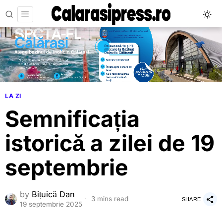
LA ZI
Semnificația
istorică a zilei de 19
septembrie
by
Bițuică Dan
3 mins read
SHARE
19 septembrie 2025