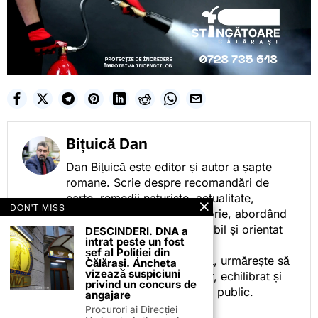
Bițuică Dan
Dan Bițuică este editor și autor a șapte
romane. Scrie despre recomandări de
carte, remedii naturiste, actualitate,
DON'T MISS
cotidian politic, sport și istorie, abordând
subiectele într-un stil accesibil și orientat
DESCINDERI. DNA a
intrat peste un fost
spre informare.
șef al Poliției din
Prin activitatea sa editorială, urmărește să
Călărași. Ancheta
vizează suspiciuni
ofere cititorilor conținut clar, echilibrat și
privind un concurs de
relevant, adaptat interesului public.
angajare
Procurori ai Direcției