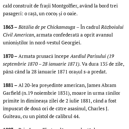
cald construit de frații Montgolfier, având la bord trei
pasageri: o rață, un cocoș și o oaie.
1863 –
Bătălia de pe Chickamauga
– În cadrul
Războiului
Civil American
, armata confederată a oprit avansul
unioniștilor în nord-vestul Georgiei.
1870 –
Armata prusacă începe
Asediul Parisului (19
septembrie 1870 – 28 ianuarie 1871).
Va dura 135 de zile,
până când la 28 ianuarie 1871 orașul s-a predat.
1881 –
Al 20-lea președinte american, James Abram
Garfield (n.19 noiembrie 1831), moare in urma rănilor
primite în dimineața zilei de 2 iulie 1881, când a fost
împuscat de două ori de către asasinul, Charles J.
Guiteau, cu un pistol de calibrul 44.