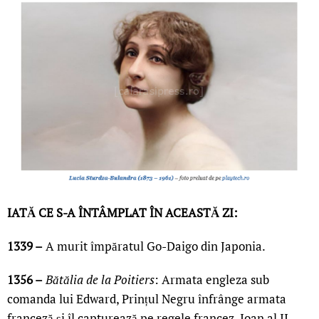
IATĂ CE S-A ÎNTÂMPLAT ÎN ACEASTĂ ZI:
1339 –
A murit împăratul Go-Daigo din Japonia.
1356 –
Bătălia de la Poitiers
: Armata engleza sub
comanda lui Edward, Prințul Negru înfrânge armata
franceză și îl capturează pe regele francez, Ioan al II-