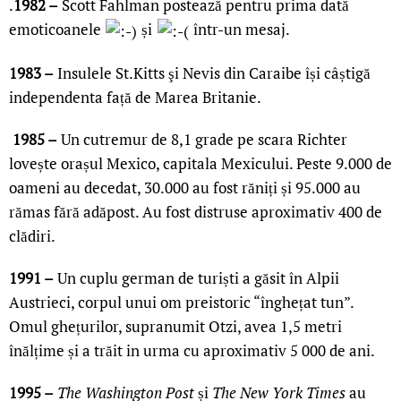
.
1982 –
Scott Fahlman postează pentru prima dată
emoticoanele
și
într-un mesaj.
1983 –
Insulele St.Kitts şi Nevis din Caraibe își câștigă
independenta față de Marea Britanie.
1985 –
Un cutremur de 8,1 grade pe scara Richter
lovește orașul Mexico, capitala Mexicului. Peste 9.000 de
oameni au decedat, 30.000 au fost răniți și 95.000 au
rămas fără adăpost. Au fost distruse aproximativ 400 de
clădiri.
1991 –
Un cuplu german de turiști a găsit în Alpii
Austrieci, corpul unui om preistoric “înghețat tun”.
Omul ghețurilor, supranumit Otzi, avea 1,5 metri
înălțime și a trăit in urma cu aproximativ 5 000 de ani.
1995 –
The Washington Post
și
The New York Times
au