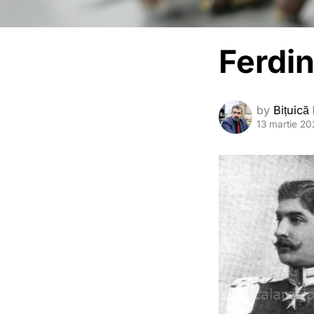
Ferdi
by
Bițuică
13 martie 20