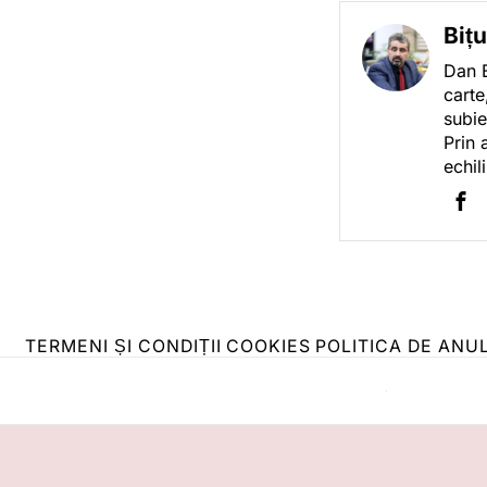
Biț
Dan B
carte
subie
Prin 
echil
TERMENI ȘI CONDIȚII
COOKIES
POLITICA DE ANU