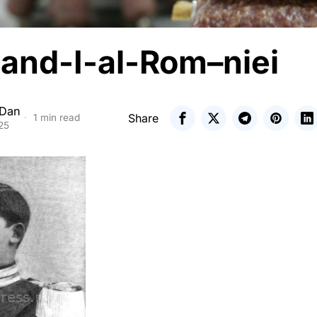
nand-I-al-Rom–niei
 Dan
Share
1 min read
25