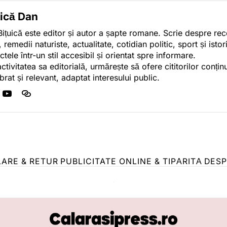
uică Dan
ițuică este editor și autor a șapte romane. Scrie despre r
, remedii naturiste, actualitate, cotidian politic, sport și ist
ctele într-un stil accesibil și orientat spre informare.
activitatea sa editorială, urmărește să ofere cititorilor conținu
ibrat și relevant, adaptat interesului public.
LARE & RETUR
PUBLICITATE ONLINE & TIPĂRITĂ
DESP