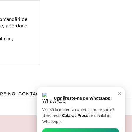
ecomandări de
orie, abordând
t clar,
×
RE NOI
CONTACT
ZIARUL ANUNȚUL CĂLĂRĂȘEAN
Urmărește-ne pe WhatsApp!
Vrei să fii mereu la curent cu toate știrile?
Urmarește
CalarasiPress
pe canalul de
WhatsApp.