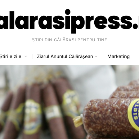
ȘTIRI DIN CĂLĂRAȘI PENTRU TINE
Știrile zilei
Ziarul Anunțul Călărășean
Marketing