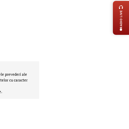
RADIO LIVE
ele prevederi ale
telor cu caracter
e.