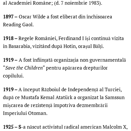
al Academiei Române; (d. 7 noiembrie 1983).
1897 –
Oscar Wilde a fost eliberat din închisoarea
Reading Gaol.
1918 –
Regele României, Ferdinand I își continuă vizita
în Basarabia, vizitând după Hotin, orașul Bălți.
1919 –
A fost înființată organizația non guvernamentală
“
Save the Children
“ pentru apărarea drepturilor
copilului.
1919 –
A început Războiul de Independență al Turciei,
după ce Mustafa Kemal Atatürk a organizat la Samssun
mișcarea de rezistență împotriva dezmembrării
Imperiului Otoman.
1925 – S
-a născut activistul radical american Malcolm X,