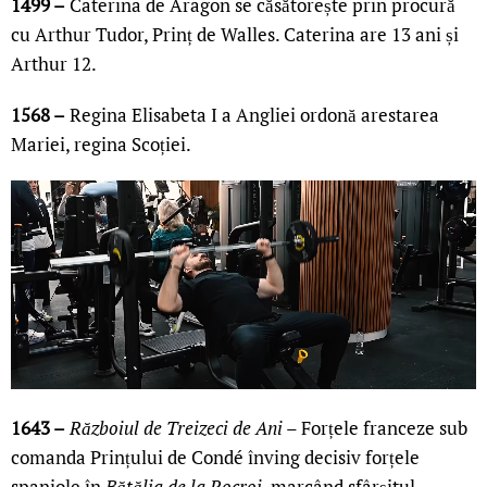
1499 –
Caterina de Aragon se căsătorește prin procură
cu Arthur Tudor, Prinț de Walles. Caterina are 13 ani și
Arthur 12.
1568 –
Regina Elisabeta I a Angliei ordonă arestarea
Mariei, regina Scoției.
1643 –
Războiul de Treizeci de Ani –
Forțele franceze sub
comanda Prințului de Condé înving decisiv forțele
spaniole în
Bătălia de la Rocroi
, marcând sfârșitul