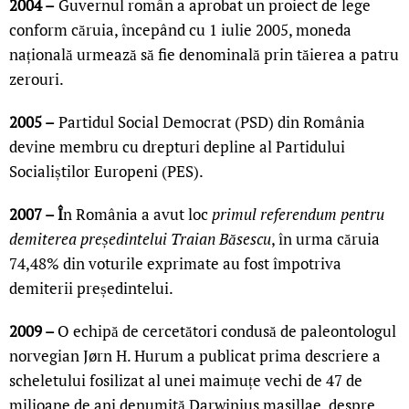
2004 –
Guvernul român a aprobat un proiect de lege
conform căruia, începând cu 1 iulie 2005, moneda
națională urmează să fie denominală prin tăierea a patru
zerouri.
2005 –
Partidul Social Democrat (PSD) din România
devine membru cu drepturi depline al Partidului
Socialiștilor Europeni (PES).
2007 – Î
n România a avut loc
primul referendum pentru
demiterea președintelui Traian Băsescu
, în urma căruia
74,48% din voturile exprimate au fost împotriva
demiterii președintelui.
2009 –
O echipă de cercetători condusă de paleontologul
norvegian Jørn H. Hurum a publicat prima descriere a
scheletului fosilizat al unei maimuțe vechi de 47 de
milioane de ani denumită Darwinius masillae, despre