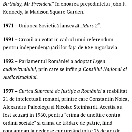
Birthday, Mr President
” în onoarea președintelui John F.
Kennedy, la Madison Square Garden.
1971 –
Uniunea Sovietică lansează „
Mars 2
“.
1991 –
Croații au votat în cadrul unui referendum
pentru independență țării lor fața de RSF Iugoslavia.
1992 –
Parlamentul României a adoptat
Legea
audiovizualului
, prin care se înființa
Consiliul Național al
Audiovizualului.
1997 –
Curtea Supremă de Justiție a României
a reabilitat
21 de intelectuali romani, printre care Constantin Noica,
Alexandru Paleologu și Nicolae Steinhardt. Aceștia au
fost acuzați in 1960, pentru “crima de uneltire contra
ordinii sociale” si crima de trădare de patrie, fiind
condamnați la pedepse cuprinzând intre 25 de ani de