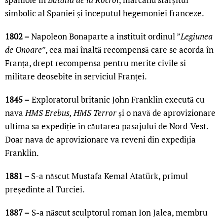
simbolic al Spaniei și începutul hegemoniei franceze.
1802 –
Napoleon Bonaparte a instituit ordinul ”
Legiunea
de Onoare
”, cea mai înaltă recompensă care se acorda în
Franța, drept recompensa pentru merite civile si
militare deosebite in serviciul Franței.
1845 –
Exploratorul britanic John Franklin execută cu
nava
HMS Erebus, HMS Terror
și o navă de aprovizionare
ultima sa expediție în căutarea pasajului de Nord-Vest.
Doar nava de aprovizionare va reveni din expediția
Franklin.
1881 –
S-a născut Mustafa Kemal Atatürk, primul
președinte al Turciei.
1887 –
S-a născut sculptorul roman Ion Jalea, membru