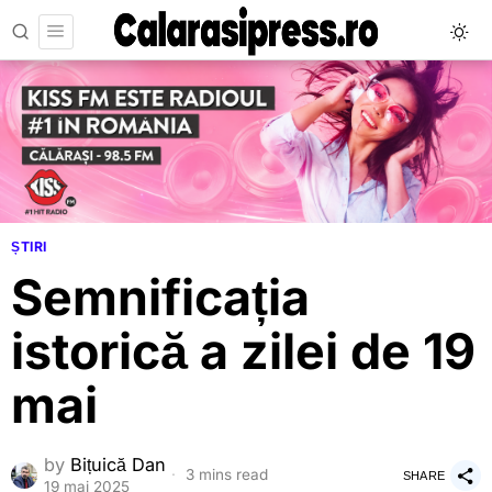
ȘTIRI
Semnificația
istorică a zilei de 19
mai
by
Bițuică Dan
3 mins read
SHARE
19 mai 2025