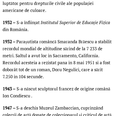
luptător pentru drepturile civile ale populației
americane de culoare.
1932 –
S-a înființat
Institutul Superior de Educație Fizica
din România.
1932 –
Parașutista româncă Smaranda Brăescu a stabilit
recordul mondial de altitudine sărind de la 7 233 de
metri. Saltul a avut loc in Sacramento, California.
Recordul acesteia a rezistat pana in 8 mai 1951 si a fost
doborât tot de un roman, Doru Negulici, care a sărit
7.250 in 104 secunde.
1943 –
S-a născut sculptorul francez de origine română
Ion Condiescu .
1947 –
S-a deschis Muzeul Zambaccian, cuprinzând
colecții de artă donate de colecționarul și criticul de artă