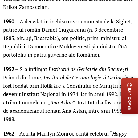
Krikor Zambaccian.
1950 –
A decedat în închisoarea comunista de la Sighet,
patriotul român Daniel Ciugureanu (n. 9 decembrie
1885, Șirăuți, Basarabia), om politic, prim-ministru al
Republicii Democratice Moldovenești și ministru fără
portofoliu în patru guverne ale României.
1952 –
S-a înființat
Institutul de Geriatrie din București.
LIVE 
Primul din lume,
Institutul de Gerontologie și Geriatrie
, a
fost fondat prin Hotărâre a Consiliului de Miniștri și a
RADIO LIVE
devenit Institut Național în 1974, iar în anul 1992, i s-a
atribuit numele de „
Ana Aslan
”. Institutul a fost condus
de academicianul roman Ana Aslan, intre anii 1958-
1988.
1962 –
Actrita Marilyn Monroe cântă celebrul “
Happy