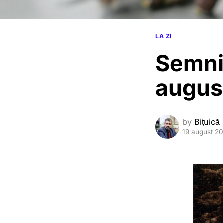
LA ZI
Semnif
augus
by
Bițuică
19 august 2