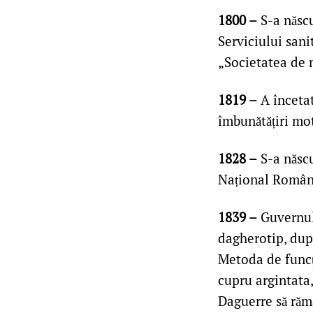
1800 –
S-a născu
Serviciului sani
„Societatea de m
1819 –
A încetat
îmbunătățiri mot
1828 –
S-a născu
Național Român
1839 –
Guvernul 
dagherotip, dup
Metoda de funcț
cupru argintata,
Daguerre să rămâ