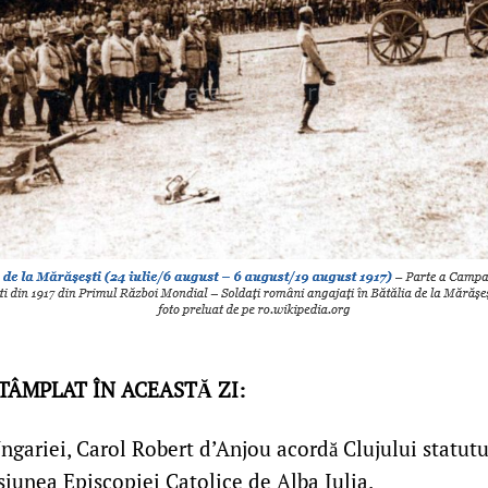
NTÂMPLAT ÎN ACEASTĂ ZI:
gariei, Carol Robert d’Anjou acordă Clujului statutul
siunea Episcopiei Catolice de Alba Iulia.