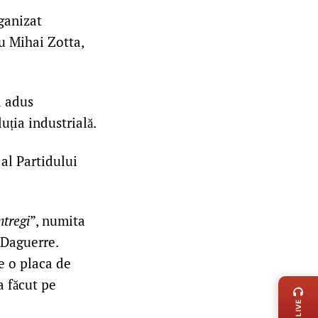
ganizat
cu Mihai Zotta,
a adus
uția industrială.
 al Partidului
ntregi
”, numita
 Daguerre.
e o placa de
LIVE 
a făcut pe