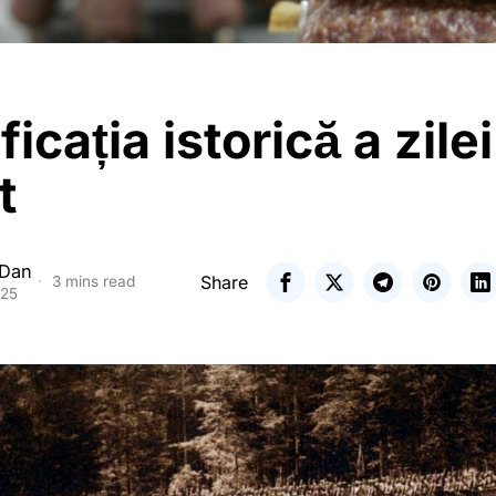
icația istorică a zile
t
 Dan
Share
3 mins read
025