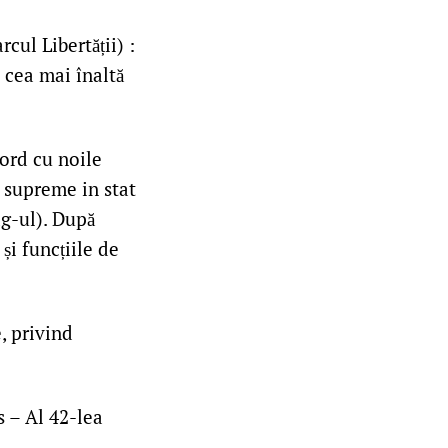
rcul Libertății) :
 cea mai înaltă
ord cu noile
i supreme in stat
ag-ul). După
și funcțiile de
, privind
s – Al 42-lea