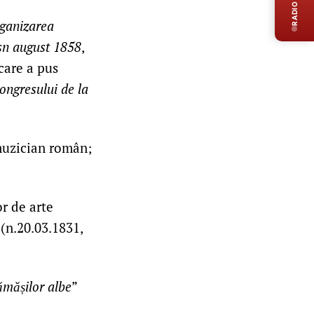
RADIO LIVE
ganizarea
 sn august 1858
,
 care a pus
ongresului de la
muzician român;
r de arte
(n.20.03.1831,
ămășilor albe
”