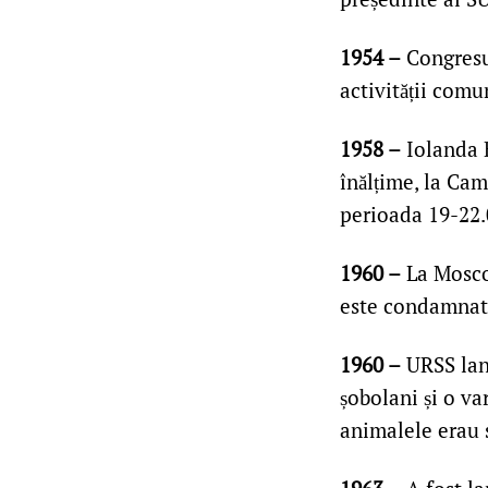
1954 –
Congresu
activității comu
1958 –
Iolanda B
înălțime, la Ca
perioada 19-22.
1960 –
La Moscov
este condamnat 
1960 –
URSS la
șobolani și o va
animalele erau 