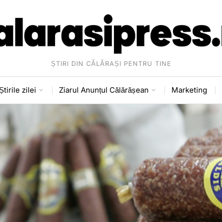
ȘTIRI DIN CĂLĂRAȘI PENTRU TINE
Știrile zilei
Ziarul Anunțul Călărășean
Marketing