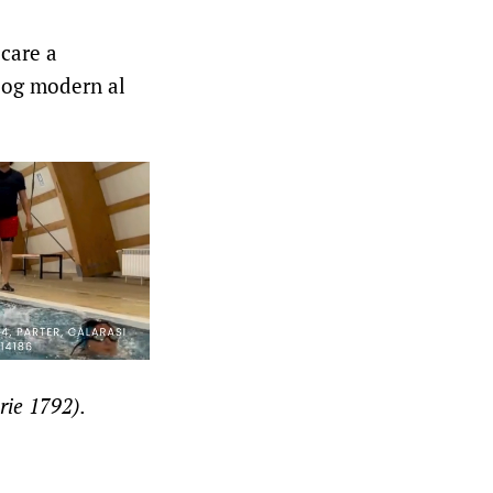
 care a
alog modern al
rie 1792).