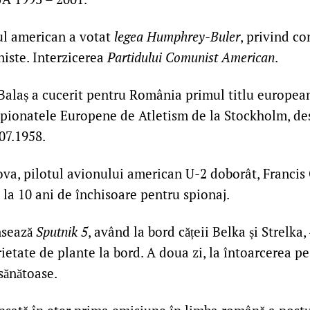
l american a votat
legea Humphrey-Buler
, privind co
niste. Interzicerea
Partidului Comunist American
.
alaș a cucerit pentru România primul titlu european 
mpionatele Europene de Atletism de la Stockholm, des
07.1958.
a, pilotul avionului american U-2 doborât, Francis
la 10 ani de închisoare pentru spionaj.
nsează
Sputnik 5
, având la bord cățeii Belka și Strelka,
rietate de plante la bord. A doua zi, la întoarcerea p
sănătoase.