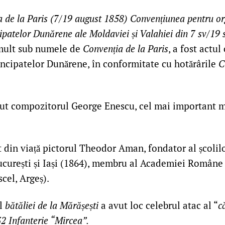
 de la Paris (7/19 august 1858)
Convențiunea pentru or
cipatelor Dunărene ale Moldaviei și Valahiei din 7 sv/19
mult sub numele de
Convenția de la Paris
, a fost actul
rincipatelor Dunărene, în conformitate cu hotărârile
C
ut compozitorul George Enescu, cel mai important 
 din viață pictorul Theodor Aman, fondator al școlilo
curești și Iași (1864), membru al Academiei Române 
el, Argeș).
l
bătăliei de la Mărășești
a avut loc celebrul atac al “
c
2 Infanterie “Mircea”.