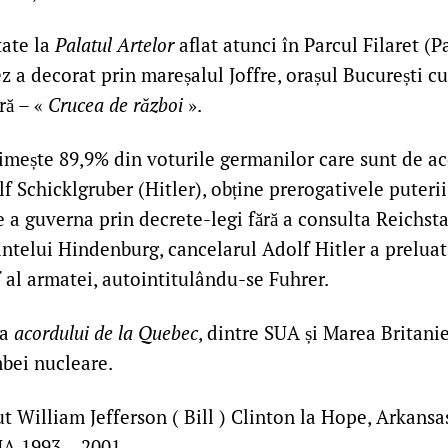
ate la
Palatul Artelor
aflat atunci în Parcul Filaret (Pa
 a decorat prin mareșalul Joffre, orașul București cu
ră – «
Crucea de război
».
imește 89,9% din voturile germanilor care sunt de ac
lf Schicklgruber (Hitler), obține prerogativele puteri
e a guverna prin decrete-legi fără a consulta Reichst
telui Hindenburg, cancelarul Adolf Hitler a preluat 
f al armatei, autointitulându-se Fuhrer.
ea
acordului de la Quebec
, dintre SUA și Marea Britanie
bei nucleare.
t William Jefferson ( Bill ) Clinton la Hope, Arkansa
UA 1993 – 2001.