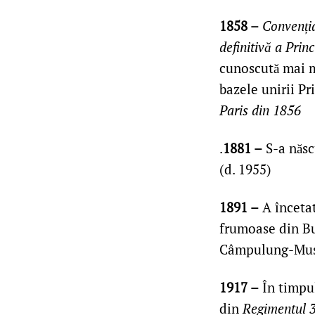
1858 –
Convenția
definitivă a Prin
cunoscută mai 
bazele unirii P
Paris din 1856
.
1881 –
S-a născ
(d. 1955)
1891 –
A încetat
frumoase din Bu
Câmpulung-Musc
1917 –
În timpu
din
Regimentul 3