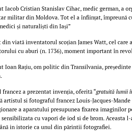
t Iacob Cristian Stanislav Cihac, medic german, a or
tar militar din Moldova. Tot el a înființat, împreună 
edici și naturaliști din Iași”
 din viată inventatorul scoțian James Watt, cel care 
orului cu aburi (n. 1736), moment important în revol
t Ioan Rațiu, om politic din Transilvania, președinte
.
francez a prezentat invenția, oferită “
gratuită lumii î
ă artistul si fotograful francez Louis-Jacques-Mande
ionare a aparatului presupunea fixarea imaginilor p
 sensibilizata cu vapori de iod si de brom. Aceasta l-
nă in istorie ca unul din părintii fotografiei.