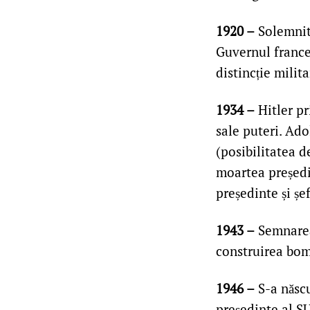
1920 –
Solemnit
Guvernul francez
distincție milita
1934 –
Hitler pr
sale puteri. Ado
(posibilitatea d
moartea președin
președinte și șe
1943 –
Semnar
construirea bom
1946 –
S-a născu
președinte al S