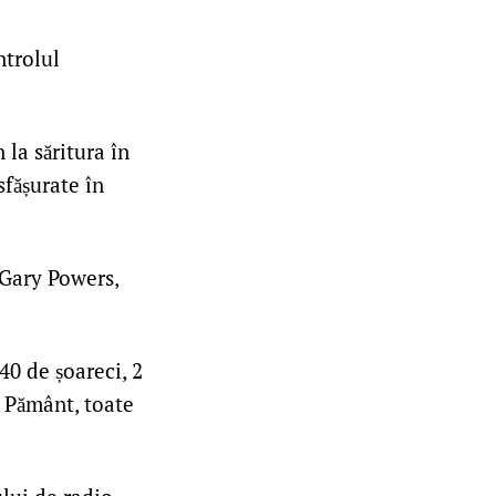
ntrolul
la săritura în
fășurate în
 Gary Powers,
 40 de șoareci, 2
e Pământ, toate