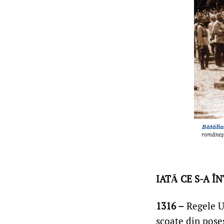
IATĂ CE S-A Î
1316 –
Regele Un
scoate din pose