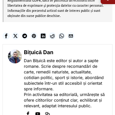
Regulamentului GDPR, dacă se păstrează un echilibru între
libertatea de exprimare şi protecţia datelor cu caracter personal.
Informațiile din prezentul articol sunt de interes public și sunt
obținute din surse publice deschise.
Bițuică Dan
Dan Bițuică este editor și autor a șapte
romane. Scrie despre recomandări de
carte, remedii naturiste, actualitate,
cotidian politic, sport și istorie, abordând
subiectele într-un stil accesibil și orientat
spre informare.
Prin activitatea sa editorială, urmărește să
ofere cititorilor conținut clar, echilibrat și
relevant, adaptat interesului public.