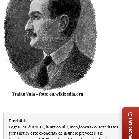
LIVE 
RADIO LIVE
Precizări:
Legea 190 din 2018, la articolul 7, menţionează că activitatea
jurnalistică este exonerată de la unele prevederi ale