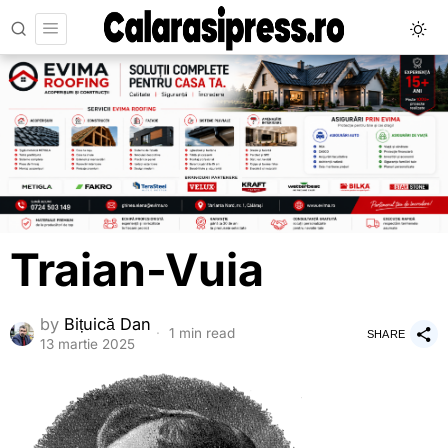
Traian-Vuia
by
Bițuică Dan
1 min read
SHARE
13 martie 2025