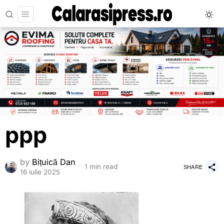
ppp
by
Bițuică Dan
1 min read
SHARE
16 iulie 2025