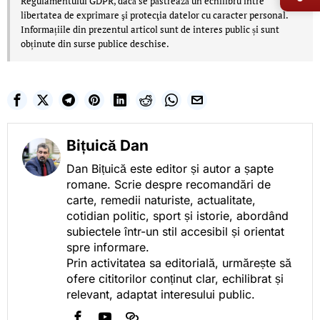
Regulamentului GDPR, dacă se păstrează un echilibru între
libertatea de exprimare şi protecţia datelor cu caracter personal.
Informațiile din prezentul articol sunt de interes public și sunt
obținute din surse publice deschise.
Bițuică Dan
Dan Bițuică este editor și autor a șapte
romane. Scrie despre recomandări de
carte, remedii naturiste, actualitate,
cotidian politic, sport și istorie, abordând
subiectele într-un stil accesibil și orientat
spre informare.
Prin activitatea sa editorială, urmărește să
ofere cititorilor conținut clar, echilibrat și
relevant, adaptat interesului public.