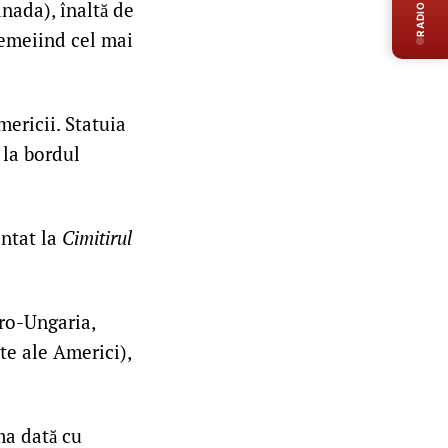
RADIO LIVE
ada), înaltă de
temeiind cel mai
mericii. Statuia
 la bordul
ântat la
Cimitirul
tro-Ungaria,
te ale Americi),
ma dată cu