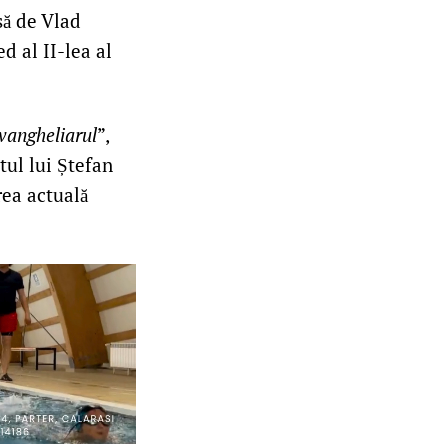
să de Vlad
 al II-lea al
vangheliarul
”,
etul lui Ștefan
rea actuală