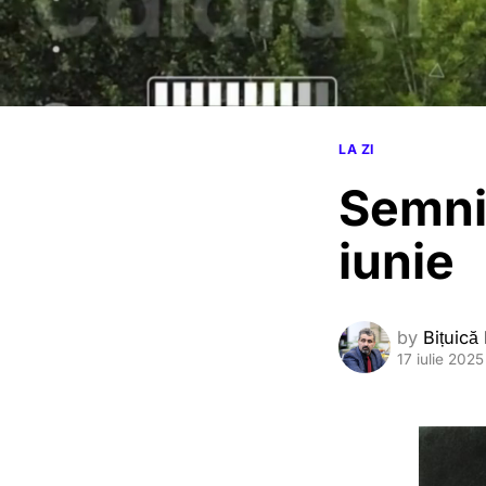
LA ZI
Semnif
iunie
by
Bițuică
17 iulie 2025