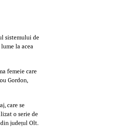
ul sistemului de
n lume la acea
ima femeie care
Lou Gordon,
aj, care se
lizat o serie de
din județul Olt.