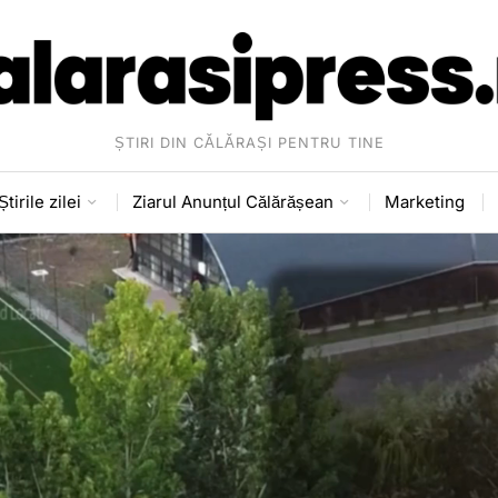
ȘTIRI DIN CĂLĂRAȘI PENTRU TINE
Știrile zilei
Ziarul Anunțul Călărășean
Marketing