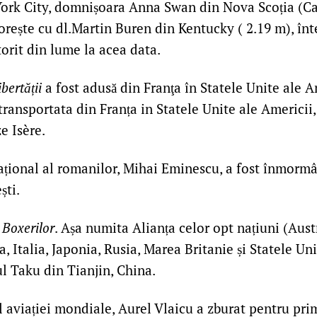
ork City, domnișoara Anna Swan din Nova Scoția (Can
torește cu dl.Martin Buren din Kentucky ( 2.19 m), în
torit din lume la acea data.
bertății
a fost adusă din Franţa în Statele Unite ale A
t transportata din Franța in Statele Unite ale Americii,
e Isère.
țional al romanilor, Mihai Eminescu, a fost înmorm
ști.
 Boxerilor
. Așa numita Alianța celor opt națiuni (Aus
, Italia, Japonia, Rusia, Marea Britanie și Statele Uni
l Taku din Tianjin, China.
 aviației mondiale, Aurel Vlaicu a zburat pentru pri