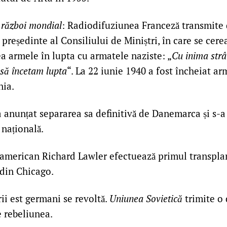
 război mondial
: Radiodifuziunea Franceză transmite 
 președinte al Consiliului de Miniștri, în care se cer
a armele în lupta cu armatele naziste: „
Cu inima strâ
 să încetam lupta
“. La 22 iunie 1940 a fost încheiat arm
nia.
 anunțat separarea sa definitivă de Danemarca și s-
 națională.
merican Richard Lawler efectuează primul transplant
 din Chicago.
i est germani se revoltă.
Uniunea Sovietică
trimite o 
e rebeliunea.