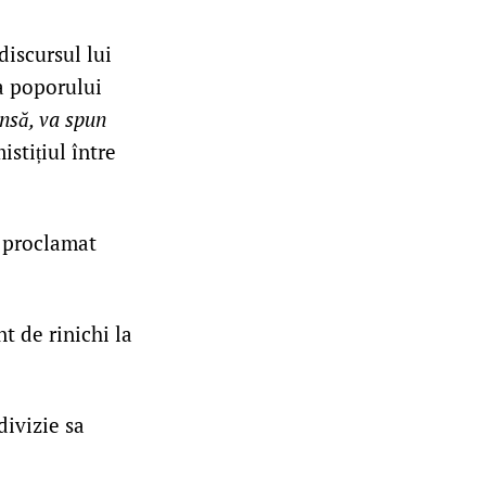
discursul lui
ea poporului
nsă, va spun
istițiul între
a proclamat
 de rinichi la
divizie sa