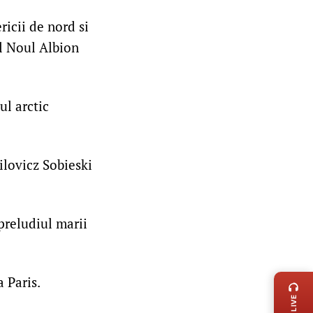
icii de nord si
-l Noul Albion
l arctic
ilovicz Sobieski
preludiul marii
LIVE 
 Paris.