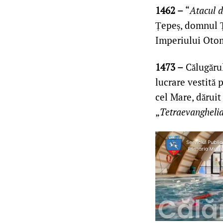
1462 –
“
Atacul 
Țepeș, domnul Ț
Imperiului Oto
1473 –
Călugăru
lucrare vestită 
cel Mare, dărui
„
Tetraevangheli