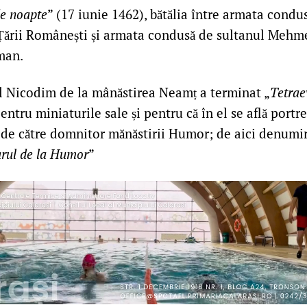
de noapte
” (17 iunie 1462), bătălia între armata condu
ării Românești și armata condusă de sultanul Mehmed
man.
l Nicodim de la mânăstirea Neamț a terminat „
Tetrae
pentru miniaturile sale și pentru că în el se află portr
t de către domnitor mănăstirii Humor; de aici denumi
arul de la Humor
”