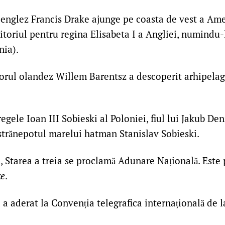
 englez Francis Drake ajunge pe coasta de vest a Amer
ritoriul pentru regina Elisabeta I a Angliei, numindu
nia).
rul olandez Willem Barentsz a descoperit arhipelagu
egele Ioan III Sobieski al Poloniei, fiul lui Jakub Den
 strănepotul marelui hatman Stanislav Sobieski.
, Starea a treia se proclamă Adunare Națională. Este 
ze
.
 aderat la Convenția telegrafica internațională de la