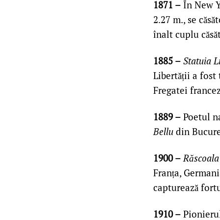
1871 –
În New Y
2.27 m., se căsă
înalt cuplu căsă
1885 –
Statuia Li
Libertății a fos
Fregatei francez
1889 –
Poetul na
Bellu
din Bucure
1900 –
Răscoala
Franța, Germania
capturează fortu
1910 –
Pionierul