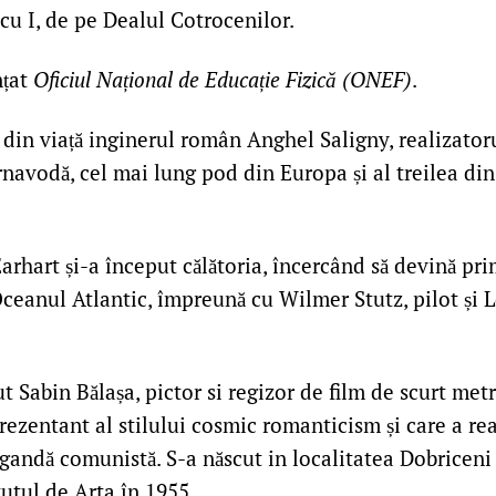
cu I, de pe Dealul Cotrocenilor.
nțat
Oficiul Național de Educație Fizică (ONEF)
.
 din viață inginerul român Anghel Saligny, realizator
navodă, cel mai lung pod din Europa și al treilea di
rhart și-a început călătoria, încercând să devină pr
Oceanul Atlantic, împreună cu Wilmer Stutz, pilot și 
t Sabin Bălașa, pictor si regizor de film de scurt metr
rezentant al stilului cosmic romanticism și care a rea
gandă comunistă. S-a născut in localitatea Dobriceni 
tutul de Arta în 1955.