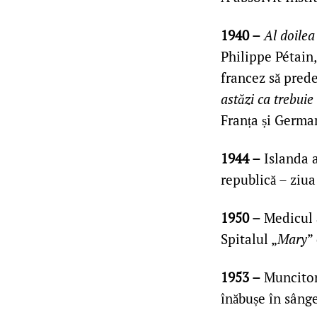
1940 –
Al doilea
Philippe Pétain,
francez să prede
astăzi ca trebuie
Franța și Germa
1944 –
Islanda a
republică – ziua
1950 –
Medicul a
Spitalul „
Mary
”
1953 –
Muncitori
înăbușe în sâng