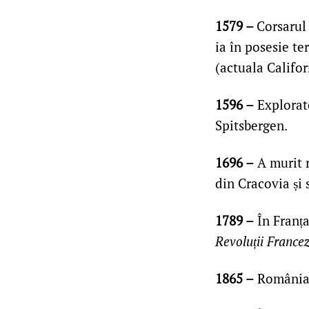
1579 –
Corsarul
ia în posesie te
(actuala Califor
1596 –
Explorato
Spitsbergen.
1696 –
A murit r
din Cracovia și
1789 –
În Franța
Revoluții France
1865 –
România a