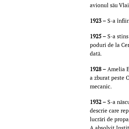
avionul său Vlai
1923 –
S-a înfii
1925 –
S-a stins
poduri de la Cer
dată.
1928 –
Amelia Ea
a zburat peste 
mecanic.
1932 –
S-a născu
descrie care rep
lucrări de propa
A absolvit Insti