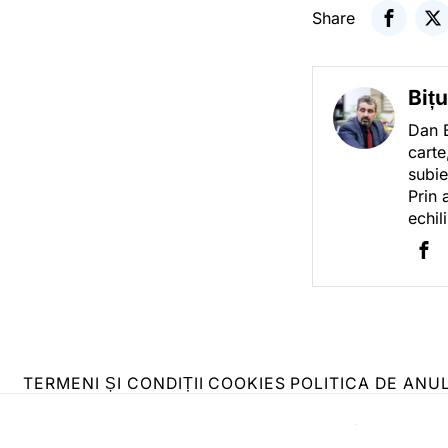
Share
Biț
Dan B
carte
subie
Prin 
echil
TERMENI ȘI CONDIȚII
COOKIES
POLITICA DE ANU