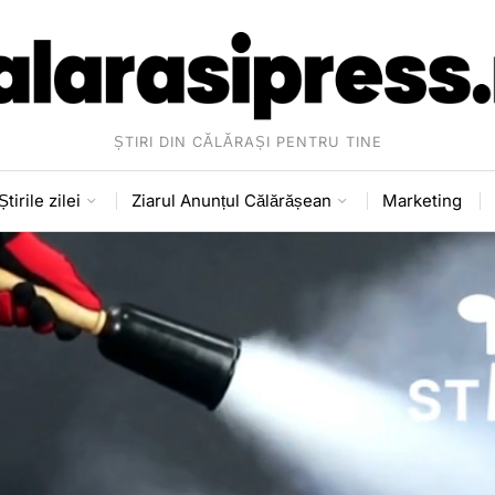
ȘTIRI DIN CĂLĂRAȘI PENTRU TINE
Știrile zilei
Ziarul Anunțul Călărășean
Marketing