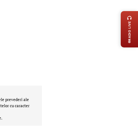
LIVE 
RADIO LIVE
ele prevederi ale
telor cu caracter
e.