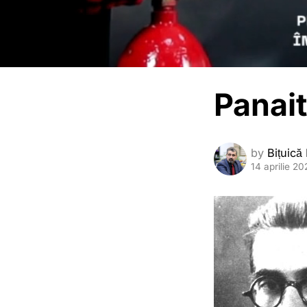
Panait
by
Bițuică
14 aprilie 20