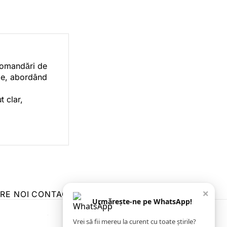
ecomandări de
orie, abordând
t clar,
×
RE NOI
CONTACT
ZIARUL ANUNȚUL CĂLĂRĂȘEAN
Urmărește-ne pe WhatsApp!
Vrei să fii mereu la curent cu toate știrile?