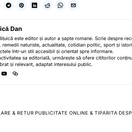
uică Dan
ițuică este editor și autor a șapte romane. Scrie despre r
, remedii naturiste, actualitate, cotidian politic, sport și ist
ctele într-un stil accesibil și orientat spre informare.
activitatea sa editorială, urmărește să ofere cititorilor conținu
ibrat și relevant, adaptat interesului public.
LARE & RETUR
PUBLICITATE ONLINE & TIPĂRITĂ
DESP