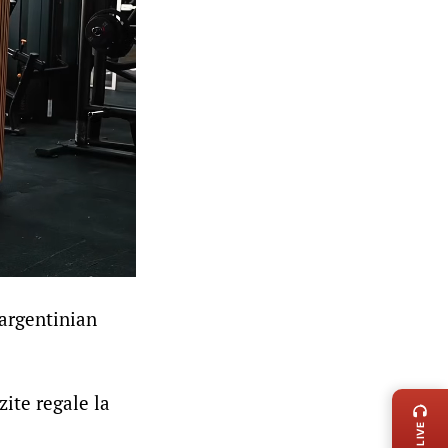
argentinian
LIVE 
ite regale la