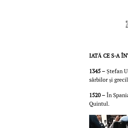
IATĂ CE S-A Î
1345 –
Ștefan Ur
sârbilor și grecil
1520 –
În Spani
Quintul.