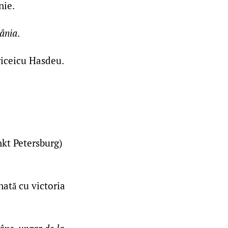
nie.
ânia
.
riceicu Hasdeu.
nkt Petersburg)
nată cu victoria