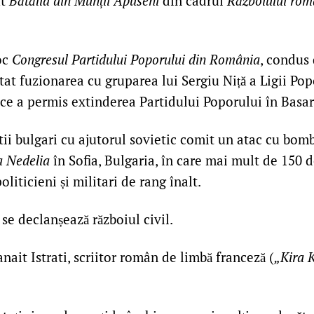
t
Bătălia din Munții Apuseni
din cadrul
Războiului rom
oc
Congresul Partidului Poporului din România
, condus
at fuzionarea cu gruparea lui Sergiu Niță a Ligii Pop
 ce a permis extinderea Partidului Poporului în Basar
ii bulgari cu ajutorul sovietic comit un atac cu bom
a Nedelia
în Sofia, Bulgaria, în care mai mult de 150 
oliticieni și militari de rang înalt.
se declanșează războiul civil.
ait Istrati, scriitor român de limbă franceză (
„Kira K