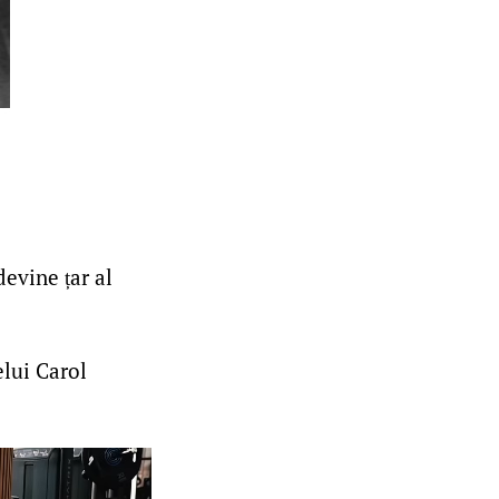
evine țar al
lui Carol