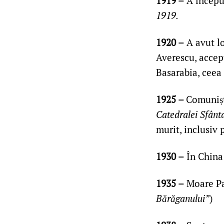
1919 –
A începu
1919.
1920 –
A avut l
Averescu, accept
Basarabia, ceea
1925 –
Comunișt
Catedralei Sfânt
murit, inclusiv p
1930 –
În China 
1935 –
Moare Pan
Bărăganului”
)