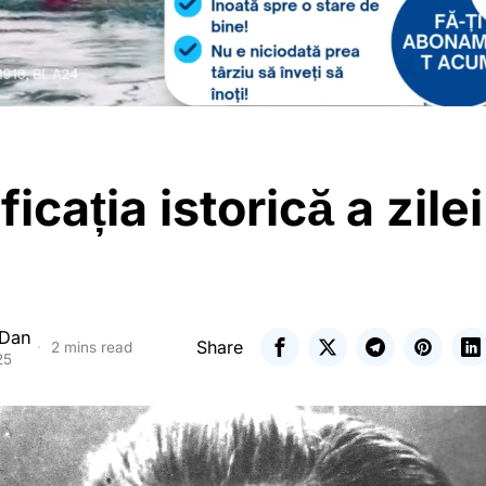
icația istorică a zile
 Dan
Share
2 mins read
25