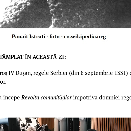
NTÂMPLAT ÎN ACEASTĂ ZI:
oș IV Dușan, regele Serbiei (din 8 septembrie 1331) d
or.
a începe
Revolta comunităților
împotriva domniei rege