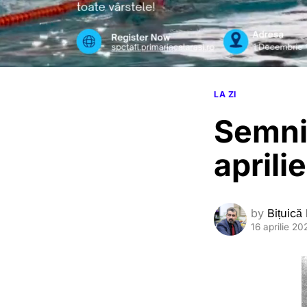
LA ZI
Semnif
aprilie
by
Bițuică
16 aprilie 20