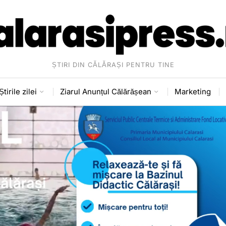
ȘTIRI DIN CĂLĂRAȘI PENTRU TINE
Știrile zilei
Ziarul Anunțul Călărășean
Marketing