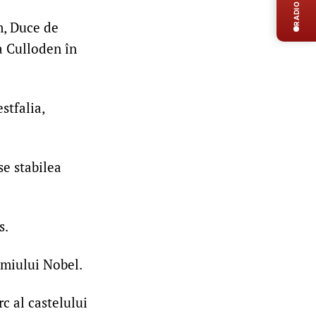
RADIO LIVE
m, Duce de
a Culloden în
stfalia,
se stabilea
s.
emiului Nobel.
c al castelului