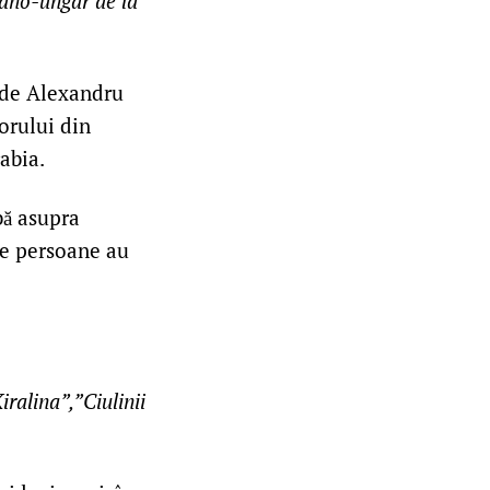
âno-ungar de la
 de Alexandru
orului din
abia.
bă asupra
de persoane au
iralina”,”Ciulinii