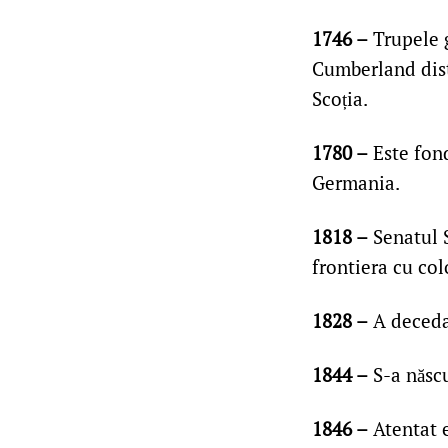
1746 –
Trupele 
Cumberland dist
Scoția.
1780 –
Este fon
Germania.
1818 –
Senatul S
frontiera cu co
1828 –
A decedat
1844 –
S-a născu
1846 –
Atentat e