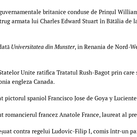
guvernamentale britanice conduse de Prințul Willia
rug armata lui Charles Edward Stuart în Bătălia de l
dată
Universitatea din Munster
, in Renania de Nord-We
tatelor Unite ratifica Tratatul Rush-Bagot prin care 
lonia engleza Canada.
 pictorul spaniol Francisco Jose de Goya y Luciente
t romancierul francez Anatole France, laureat al pr
șuat contra regelui Ludovic-Filip I, comis într-un par