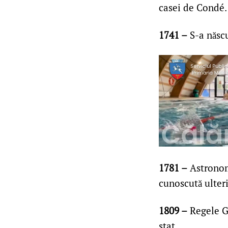
casei de Condé.
1741 –
S-a născu
1781 –
Astronom
cunoscută ulter
1809 –
Regele Gu
stat.