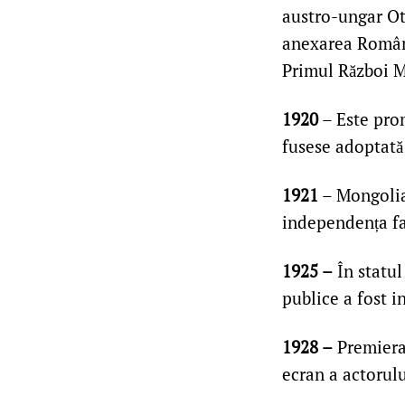
austro-ungar Ot
anexarea Români
Primul Război M
1920
– Este pro
fusese adoptată 
1921
– Mongolia
independența fa
1925 –
În statul
publice a fost in
1928 –
Premiera
ecran a actorul