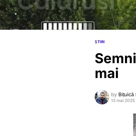
ȘTIRI
Semnif
mai
by
Bițuică
13 mai 2025