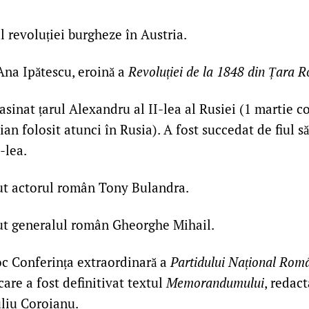
 revoluției burgheze în Austria.
Ana Ipătescu, eroină a
Revoluției de la 1848 din Țara 
asinat țarul Alexandru al II-lea al Rusiei (1 martie 
ian folosit atunci în Rusia). A fost succedat de fiul s
-lea.
ut actorul român Tony Bulandra.
ut generalul român Gheorghe Mihail.
c Conferința extraordinară a
Partidului Național Rom
 care a fost definitivat textul
Memorandumului
, redac
uliu Coroianu.