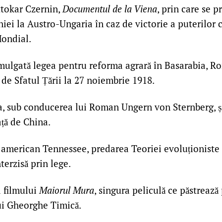
tokar Czernin,
Documentul de la Viena
, prin care se 
ei la Austro-Ungaria în caz de victorie a puterilor c
ondial.
mulgată legea pentru reforma agrară în Basarabia, R
de Sfatul Țării la 27 noiembrie 1918.
, sub conducerea lui Roman Ungern von Sternberg, și
ță de China.
 american Tennessee, predarea Teoriei evoluționiste î
terzisă prin lege.
 filmului
Maiorul Mura
, singura peliculă ce păstrează
ui Gheorghe Timică.