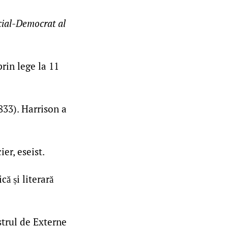
cial-Democrat al
prin lege la 11
833). Harrison a
er, eseist.
ă și literară
trul de Externe