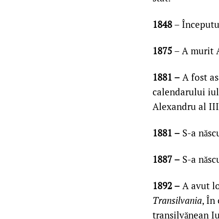
1848
– Începutul
1875
– A murit 
1881 –
A fost as
calendarului iul
Alexandru al III
1881 –
S-a născ
1887 –
S-a născ
1892 –
A avut lo
Transilvania
, În
transilvănean I