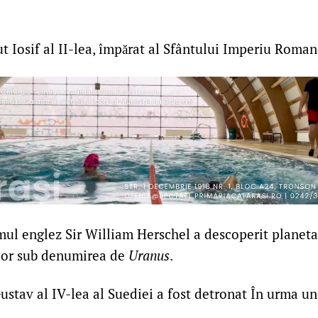
t Iosif al II-lea, împărat al Sfântului Imperiu Rom
ul englez Sir William Herschel a descoperit planet
ior sub denumirea de
Uranus
.
stav al IV-lea al Suediei a fost detronat În urma une