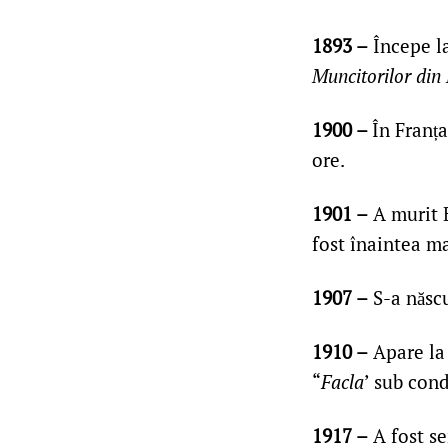
1893 –
Începe la
Muncitorilor di
1900 –
În Franța
ore.
1901 –
A murit B
fost înaintea m
1907 –
S-a născu
1910 –
Apare la 
“
Facla
’ sub con
1917 –
A fost s