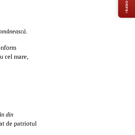
RADIO LIVE
Românească.
conform
ău cel mare,
ân din
tat de patriotul