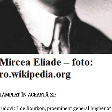
NTÂMPLAT ÎN ACEASTĂ ZI:
Ludovic I de Bourbon, proeminent general hughenot s