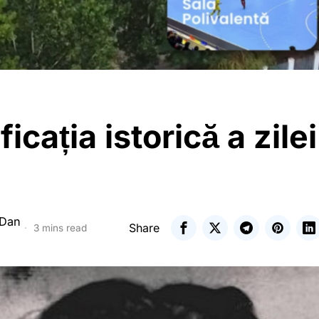
icația istorică a zile
 Dan
Share
3 mins read