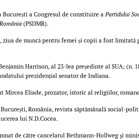
 București a Congresul de constituire a
Partidului So
n România
(PSDMR).
, ziua de muncă pentru femei și copii a fost limitată 
enjamin Harrison, al 23-lea președinte al SUA; (n. 1
andatului prezidențial senator de Indiana.
t Mircea Eliade, prozator, istoric al religiilor, romanci
București, România, revista săptămânală social-politic
ducerea lui N.D.Cocea.
emnat de către cancelarul Bethmann-Hollweg şi minis