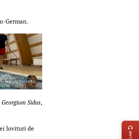
ano-German.
a
Georgium Sidus
,
LIVE 
i lovituri de