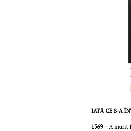
IATĂ CE S-A Î
1569 –
A murit 