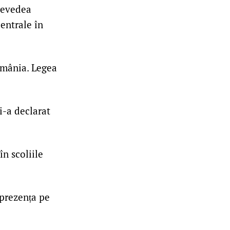
prevedea
entrale în
omânia. Legea
-a declarat
n scoliile
 prezența pe