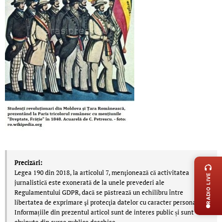
LIVE 
Precizări:
Legea 190 din 2018, la articolul 7, menţionează că activitatea
RADIO LIVE
jurnalistică este exonerată de la unele prevederi ale
Regulamentului GDPR, dacă se păstrează un echilibru între
libertatea de exprimare şi protecţia datelor cu caracter personal.
Informațiile din prezentul articol sunt de interes public și sunt