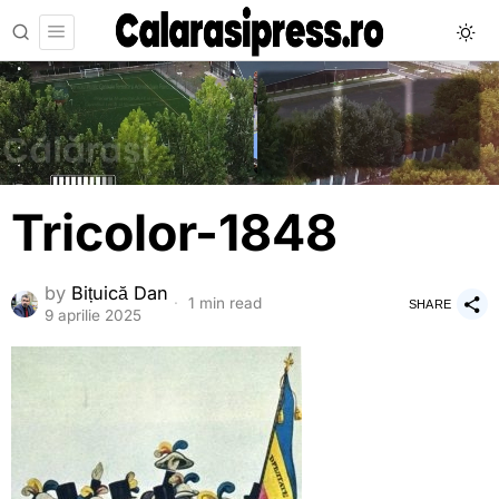
Tricolor-1848
by
Bițuică Dan
1 min read
SHARE
9 aprilie 2025