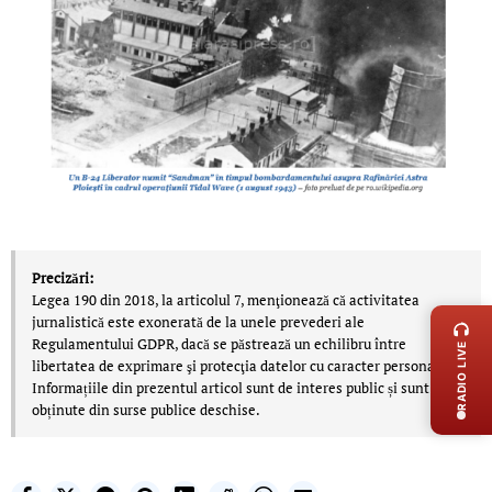
Precizări:
LIVE 
Legea 190 din 2018, la articolul 7, menţionează că activitatea
jurnalistică este exonerată de la unele prevederi ale
Regulamentului GDPR, dacă se păstrează un echilibru între
RADIO LIVE
libertatea de exprimare şi protecţia datelor cu caracter personal.
Informațiile din prezentul articol sunt de interes public și sunt
obținute din surse publice deschise.