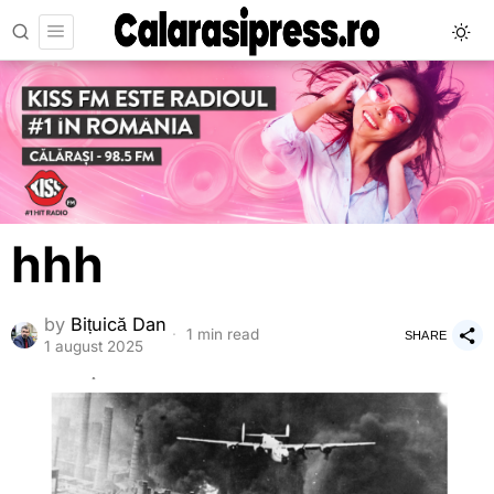
hhh
by
Bițuică Dan
1 min read
SHARE
1 august 2025