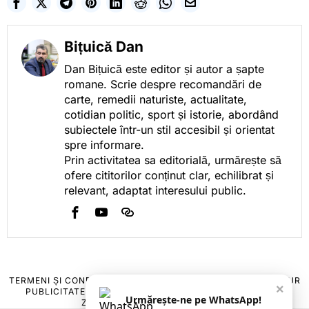
Bițuică Dan
Dan Bițuică este editor și autor a șapte
romane. Scrie despre recomandări de
carte, remedii naturiste, actualitate,
cotidian politic, sport și istorie, abordând
subiectele într-un stil accesibil și orientat
spre informare.
Prin activitatea sa editorială, urmărește să
ofere cititorilor conținut clar, echilibrat și
relevant, adaptat interesului public.
TERMENI ȘI CONDIȚII
COOKIES
POLITICA DE ANULARE & RETUR
×
PUBLICITATE ONLINE & TIPĂRITĂ
DESPRE NOI
CONTACT
Urmărește-ne pe WhatsApp!
ZIARUL ANUNȚUL CĂLĂRĂȘEAN