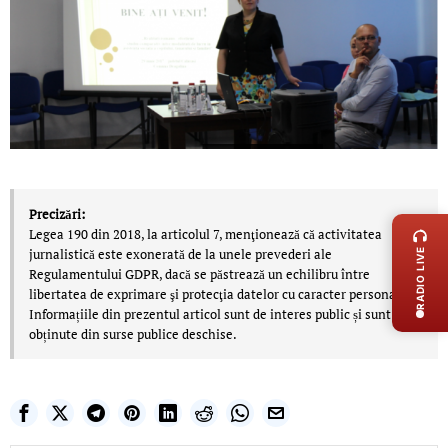
LIVE 
Precizări:
Legea 190 din 2018, la articolul 7, menţionează că activitatea
jurnalistică este exonerată de la unele prevederi ale
RADIO LIVE
Regulamentului GDPR, dacă se păstrează un echilibru între
libertatea de exprimare şi protecţia datelor cu caracter personal.
Informațiile din prezentul articol sunt de interes public și sunt
obținute din surse publice deschise.