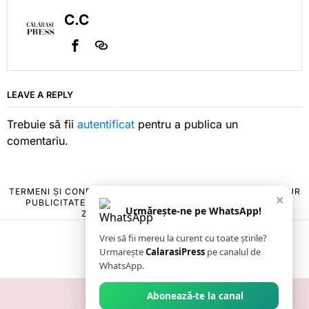
C.C
LEAVE A REPLY
Trebuie să fii
autentificat
pentru a publica un
comentariu.
TERMENI ȘI CONDIȚII
COOKIES
POLITICA DE ANULARE & RETUR
×
PUBLICITATE ONLINE & TIPĂRITĂ
DESPRE NOI
CONTACT
Urmărește-ne pe WhatsApp!
ZIARUL ANUNȚUL CĂLĂRĂȘEAN
Vrei să fii mereu la curent cu toate știrile?
Urmarește
CalarasiPress
pe canalul de
WhatsApp.
Abonează-te la canal