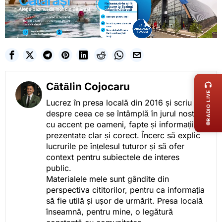
LIVE 
Cătălin Cojocaru
RADIO LIVE
Lucrez în presa locală din 2016 și scriu
despre ceea ce se întâmplă în jurul nostru,
cu accent pe oameni, fapte și informații
prezentate clar și corect. Încerc să explic
lucrurile pe înțelesul tuturor și să ofer
context pentru subiectele de interes
public.
Materialele mele sunt gândite din
perspectiva cititorilor, pentru ca informația
să fie utilă și ușor de urmărit. Presa locală
înseamnă, pentru mine, o legătură