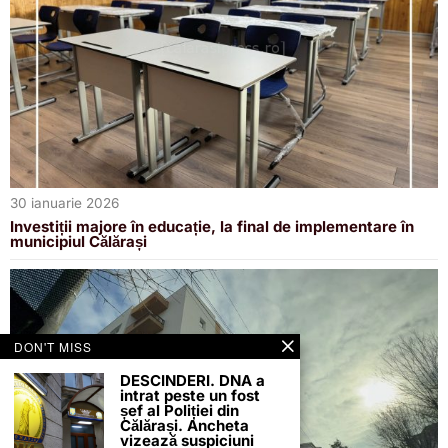
30 ianuarie 2026
Investiții majore în educație, la final de implementare în
municipiul Călărași
DON'T MISS
DESCINDERI. DNA a
intrat peste un fost
șef al Poliției din
Călărași. Ancheta
vizează suspiciuni